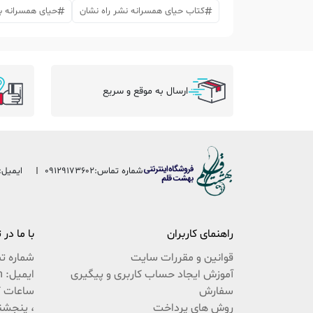
کتاب حیای همسرانه نشر راه نشان
حیای همسرانه 
ارسال به موقع و سریع
شماره تماس:
09129173602
ایمیل:
راهنمای کاربران
با ما در
قوانین و مقررات سایت
شماره ت
آموزش ایجاد حساب کاربری و پیگیری
ایمیل: beheshteghalam@yahoo.com
سفارش
روش های پرداخت
، پنجشنبه 9:30 ال