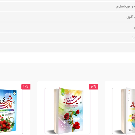
 و حیا-اسلام
آغوی
د
10%
10%