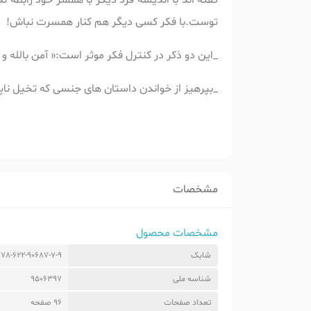
گفته اند با اندیشه فرد دیگر با همسر خود رابطه 
توست.با فکر کسی دیگر هم کنار همسرت نباش!
_این دو ذکر در کنترل فکر موثر است:« آمن بالله و رسول
_بپرهیز از خواندن داستان های جنسی که تخیل نا
مشخصات
مشخصات محصول
شابک
978-622-90687-7-9
شناسه ملی
9506397
تعداد صفحات
96 صفحه