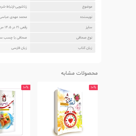
موضوع
زناشویی-ارتباط-شرم
نویسنده
محمد مهدی عباسی 
سایز
رقعی 21 در 14.5 س
نوع صحافی
صحافی با چسب سر
زبان کتاب
زبان فارسی
محصولات مشابه
10%
10%