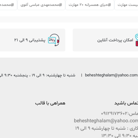
بیست مهارت
حیای همسرانه 20 مهارت
محمدمهدی عباسی آغوی
محمدصا
امکان پرداخت آنلاین
پشتیبانی 9 الی 21
beheshteghalam@yahoo.com
شنبه تا چهارشنبه: 9 الی 19 ، پنجشنبه 9:30 الی 13:30
 تماس باشید
همراهی با قالب
ماس:
09129173602
ساعات کاری : شنبه تا چهارشنبه 9 الی 19
ی 13:30