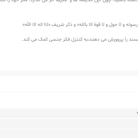
نداشته باشید؛ چون این اندیشه ها و فکرها اثر می گذارد. فکر خود را 
ه و لا حول و لا قوة الا بالله» و ذکر شریف «لاا اله الا الله»
پسند را پروورش می دهند،به کنترل فکر جنسی کمک می کند.