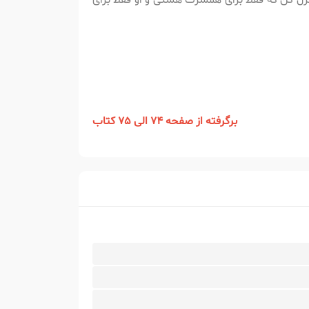
کنترل کن که فقط برای همسرت هستی و او فقط برای
برگرفته از صفحه 74 الی 75 کتاب