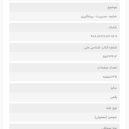
موضوع
خشم - مدیریت - پیشگیری
شابک
978-622-6163-14-9
شماره کتاب شناسی ملی
5533413
تعداد صفحات
135صفحه
سایز
رقعی
نوع جلد
شومیز (معمولی)
نوع صحافی