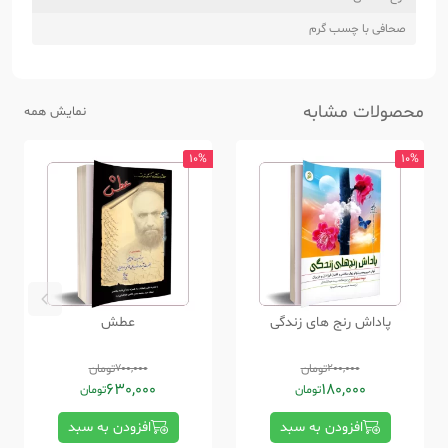
صحافی با چسب گرم
محصولات مشابه
نمایش همه
10%
10%
پاداش رنج های زندگی
عطش
200,000
تومان
700,000
تومان
630,000
180,000
تومان
تومان
افزودن به سبد
افزودن به سبد