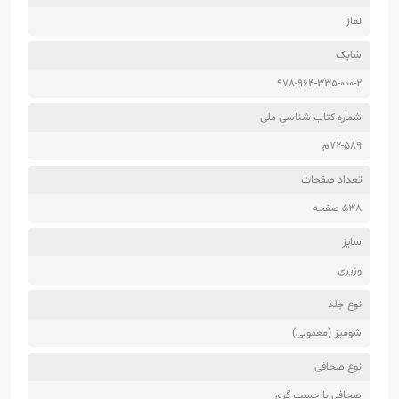
نماز
شابک
978-964-335-000-2
شماره کتاب شناسی ملی
72-589م
تعداد صفحات
538 صفحه
سایز
وزیری
نوع جلد
شومیز (معمولی)
نوع صحافی
صحافی با چسب گرم