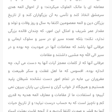
معامله ای با مالک الملوک میکردند؛ و از احوال ائمه هدی
سرمشق اتخاذ کند و تأسی به آن بزرگواران کند و از تاریخ
بزرگان دین و ائمه معصومین اکتفا به سال و روز وفات و تولد و
مقدار عمر شریف و امثال این امور، که چندان فائده بزرگی
ندارد، نکند؛ بلکه عمده سیر او در سیر و سلوک ایمانی و
عرفانی آنها باشد که معاملات آنها در عبودیت چه بوده و در
سیر الی الله چه مشیی داشتند و مقامات
عرفانی آنها که از کلمات معجز آیات آنها به دست می آید، چه
اندازه بوده. افسوس که ما اهل غفلت و سکر طبیعت و
مغروران بی مایه در تمام امور دست نشانده شیطان پلید
هستیم و هیچگاه از خواب گران و نسیان بی پایان بیرون نمی
آییم؛ و استفادت ما از مقامات و معارف ائمه هدیه به قدری
کم و ناچیز است که به حساب درست نیاید؛ و از تاریخ حیات
آنها به قشر و صورت اکتفا کردیم و از آنچه غایت بعثت انبیاء