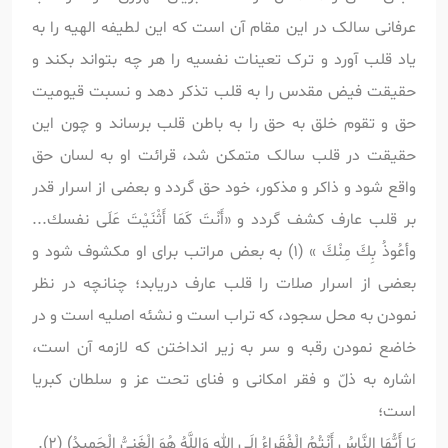
عرفانی سالک در این مقام آن است که این لطیفه الهیه را به
یاد قلب آورد و ترک تعینات نفسیه را هر چه بتواند بکند و
حقیقت فیض مقدس را به قلب تذکر دهد و نسبت قیومیت
حق و تقوم خلق به حق را به باطن قلب برساند و چون این
حقیقت در قلب سالک متمکن شد، قرائت او به لسان حق
واقع شود و ذاکر و مذکور، خود حق گردد و بعضی از اسرار قدر
بر قلب عارف کشف گردد و «أَنْتَ كَمَا أَثْنَيْتَ عَلَى نفسك...
وأعُوذُ بِكَ مِنْكَ » (1) به بعض مراتب برای او مکشوف شود و
بعضی از اسرار صلات را قلب عارف دریابد؛ چنانچه در نظر
نمودن به محل سجود، که تراب است و نشئه اصلیه است و در
خاضع نمودن رقبه و سر به زیر انداختن که لازمه آن است،
اشاره به ذلّ و فقر امکانی و فنای تحت عز و سلطان کبریا
است؛
يَا أَيُّهَا النَّاسُ أَنْتُمُ الْفُقَراءُ إِلَى اللهِ وَاللَّهُ هُوَ الْغَنِيُّ الْحَمِيدُ) (2).