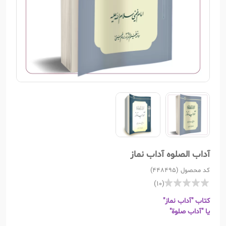
آداب الصلوه آداب نماز
کد محصول (448495)
(10)
کتاب "آداب نماز"
یا "آداب صلوة"