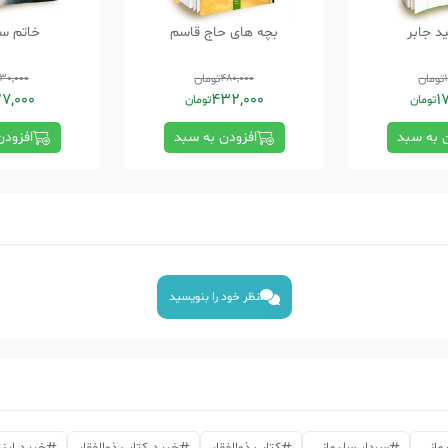
د جابر
بچه های حاج قاسم
خاتم سل
تومان
480,000
تومان
30,000
7,000
432,000
1
تومان
تومان
ن به سبد
افزودن به سبد
افزودن
نظر خود را بنویسید