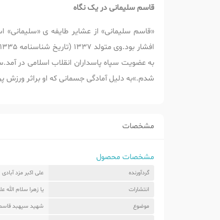
قاسم سلیمانی در یک نگاه
«قاسم سلیمانی» از عشایر طایفه ی «سلیمانی» اس
به عضویت سپاه پاسداران انقلاب اسلامی در آمد.سلی
شدم.»به دلیل آمادگی جسمانی که او براثر ورزش پ
مشخصات
مشخصات محصول
گردآورنده
علی اکبر مزد آبادی
انتشارات
یا زهرا سلام الله عل
موضوع
شهید سپهبد قاسم 