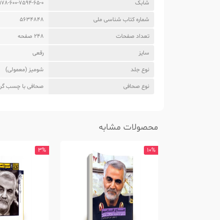
شابک
978-600-7594-65-0
شماره کتاب شناسی ملی
5634848
تعداد صفحات
248 صفحه
سایز
رقعی
نوع جلد
شومیز (معمولی)
نوع صحافی
صحافی با چسب گر
محصولات مشابه
3%
10%