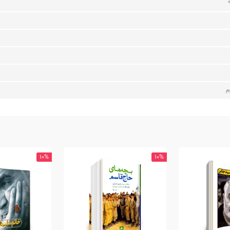
م
10%
10%