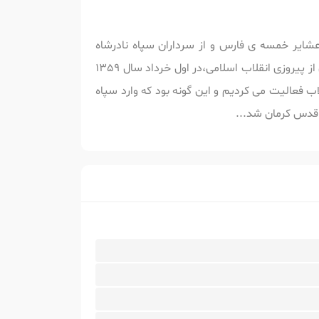
عشایر خمسه ی فارس و از سرداران سپاه نادرشاه
افشار بود.وی متولد 1337 (تاریخ شناسنامه 1335)«قنات ملک»از توابع«بافت» است.او قبل از انقلاب سازمان آب بود.پس از پیروزی انقلاب اسلامی،در اول خرداد سال 1359
اب فعالیت می کردیم و این گونه بود که وارد سپاه
 قدس کرمان شد...