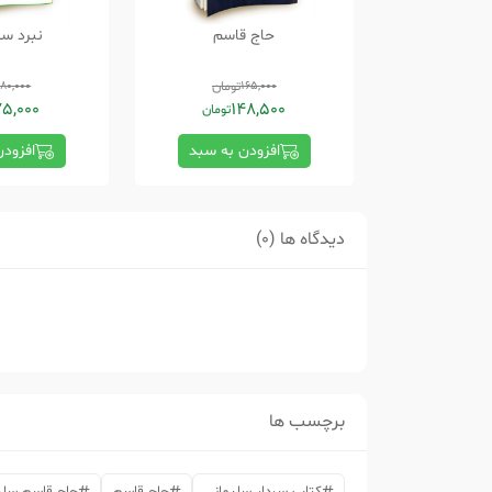
حاج قاسم
نبرد سی
165,000
تومان
180,000
75,000
148,500
تومان
افزودن به سبد
افزود
دیدگاه ها (0)
برچسب ها