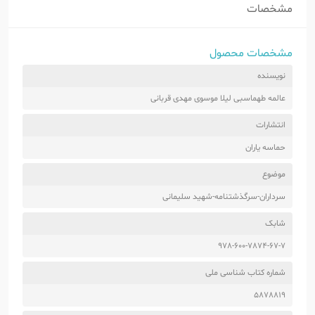
مشخصات
مشخصات محصول
نویسنده
عالمه طهماسبی لیلا موسوی مهدی قربانی
انتشارات
حماسه یاران
موضوع
سرداران-سرگذشتنامه-شهید سلیمانی
شابک
978-600-7874-67-7
شماره کتاب شناسی ملی
5878819