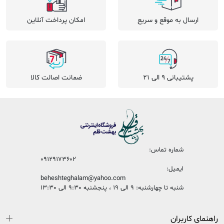
ارسال به موقع و سریع
امکان پرداخت آنلاین
پشتیبانی 9 الی 21
ضمانت اصالت کالا
شماره تماس:
09129173602
ایمیل:
beheshteghalam@yahoo.com
شنبه تا چهارشنبه: 9 الی 19 ، پنجشنبه 9:30 الی 13:30
راهنمای کاربران