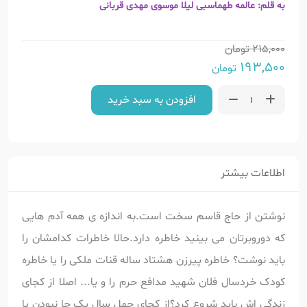
به قلم: عالمه طهماسبی لیلا موسوی مهدی قربانی
215,000
تومان
193,500
تومان
افزودن به سبد خرید
اطلاعات بیشتر
نوشتن از حاج قاسم سخت است.به اندازه ی همه آدم هایی
که دوروبرتان می بینید خاطره دارد.حالا خاطرات کدامشان را
باید نوشت؟ خاطره پیرزن هشتاد ساله قنات ملکی را یا خاطره
کودک خردسال فلان شهید مدافع حرم را و یا... اصلا از کجای
زندگی اش باید شروع کرد؟از کجای چهل سال یک جا نبودن یا