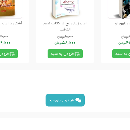
 ظهور او
امام زمان عج در کتاب نجم
آشتی با امام 
الثاقب
تومان
65,000
تومان
70,000
9,500
58,500
4
تومان
تومان
ن به سبد
افزودن به سبد
افزودن
نظر خود را بنویسید