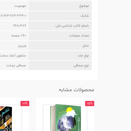
موضوع
مهدویت
شابک
78-964-973-334-0
شماره کتاب شناسی ملی
2680489
تعداد صفحات
760 صفحه
سایز
وزیری
نوع جلد
سلفون (جلد سخت
نوع صحافی
صحافی دوخت
محصولات مشابه
10%
15%