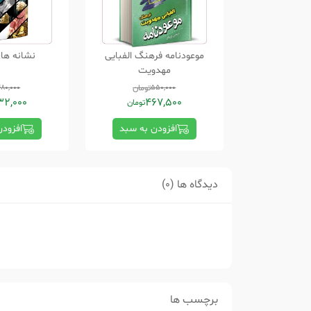
موعودنامه فرهنگ الفبایی
نشانه های
مهدویت
550,000
تومان
480,000
32,000
467,500
تومان
افزودن به سبد
افزود
دیدگاه ها (0)
برچسب ها