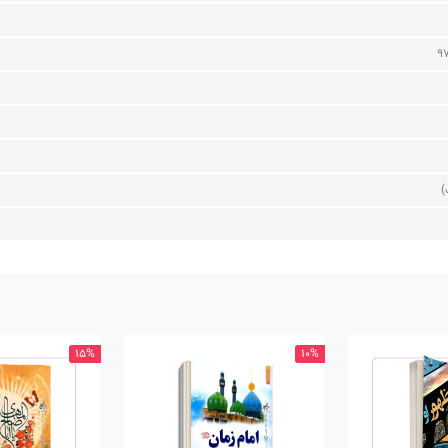
9
)
15%
10%