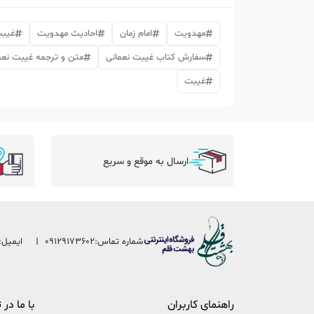
مهدویت
امام زمان
احادیث مهدویت
غیبت
سفارش کتاب غیبت نعمانی
متن و ترجمه غیبت نعم
غیبت
ارسال به موقع و سریع
شماره تماس:
09129173602
ایمیل:
راهنمای کاربران
با ما در