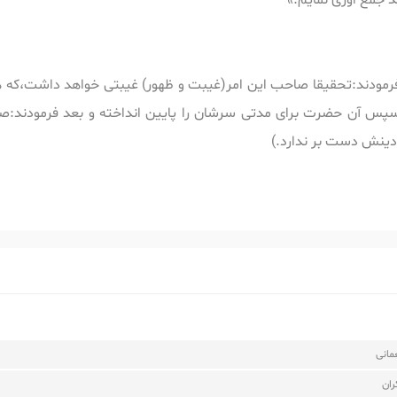
د جمع اوری نمایم.»
لسلام فرمودند:تحقیقا صاحب این امر(غیبت و ظهور) غیبتی خواهد داشت،ک
.سپس آن حضرت برای مدتی سرشان را پایین انداخته و بعد فرمودند:صا
 دینش دست بر ندارد.)
مانی
ان