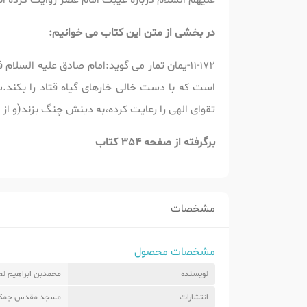
علیهم السلام درباره غیبت امام عصر روایت کرده ان
در بخشی از متن این کتاب می خوانیم:
11-172-یمان تمار می گوید:امام صادق علیه ا
است که با دست خالی خارهای گیاه قتاد را بکند
تقوای الهی را رعایت کرده،به دینش چنگ بزند(و از
برگرفته از صفحه 354 کتاب
مشخصات
مشخصات محصول
نویسنده
محمدبن ابراهیم نع
انتشارات
مسجد مقدس جمکر