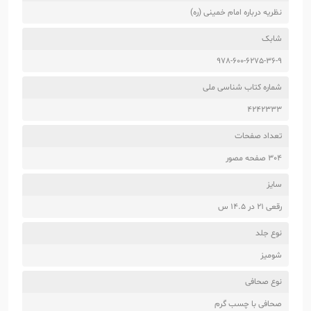
نظریه درباره امام خمینی (ره)
شابک
978-600-6275-36-9
شماره کتاب شناسی ملی
4242333
تعداد صفحات
304 صفحه مصور
سایز
رقعی 21 در 14.5 س
نوع جلد
شومیز
نوع صحافی
صحافی با چسب گرم