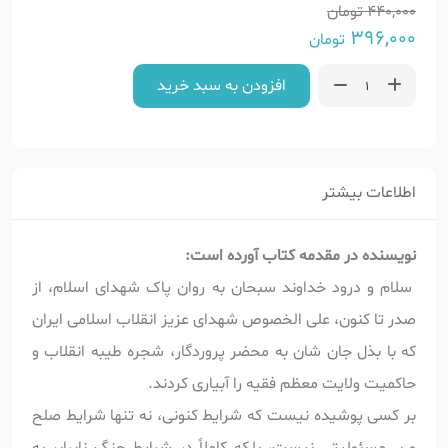
440,000
تومان
396,000
تومان
افزودن به سبد خرید
اطلاعات بیشتر
نویسنده در مقدمه کتاب آورده است:
سلام و درود خداوند سبحان به روان پاک شهدای اسلام، از
صدر تا کنون، علی الخصوص شهدای عزیز انقلاب اسلامی ایران
که با بذل جان شان به محضر پروردگار، شجره طیبه انقلاب و
حاکمیت ولایت معظم فقیه را آبیاری کردند.
بر کسی پوشیده نیست که شرایط کنونی، نه تنها شرایط صلح
و بی‌مسئولیتی نیست، بلکه کاملاً در شرایط جنگ نابرابر به