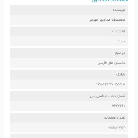
نویسنده
محمدرضا حدادپور جهرمی
انتشارات
حداد
موضوع
داستان های فارسی
شابک
978-622-97135-2-5
شماره کتاب شناسی ملی
6227660
تعداد صفحات
352 صفحه