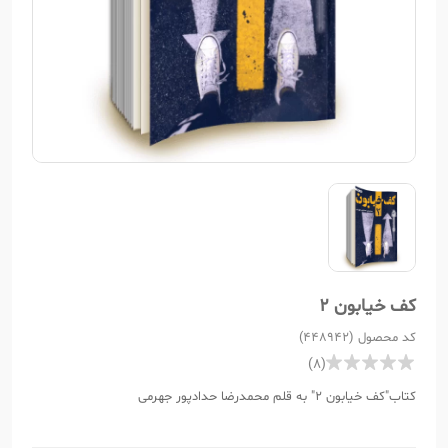
کف خیابون 2
کد محصول (448942)
(8)
کتاب"کف خیابون 2" به قلم محمدرضا حدادپور جهرمی