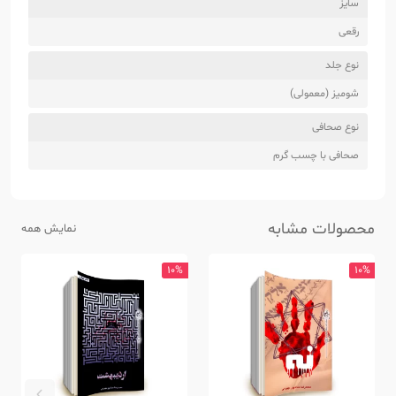
سایز
رقعی
نوع جلد
شومیز (معمولی)
نوع صحافی
صحافی با چسب گرم
محصولات مشابه
نمایش همه
10%
10%