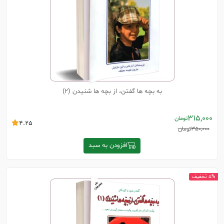
به بچه ها گفتن، از بچه ها شنیدن (2)
315,000
تومان
4.25
350,000
تومان
افزودن به سبد
5% تخفیف