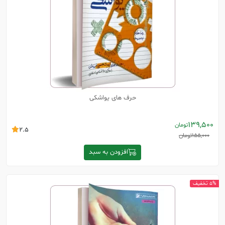
حرف های یواشکی
139,500
تومان
2.5
155,000
تومان
افزودن به سبد
5% تخفیف