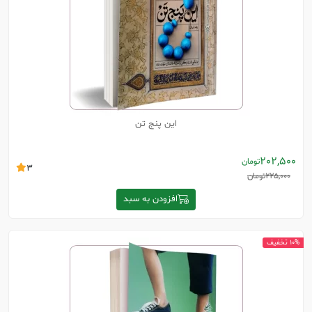
این پنج تن
202,500
تومان
3
225,000
تومان
افزودن به سبد
10% تخفیف