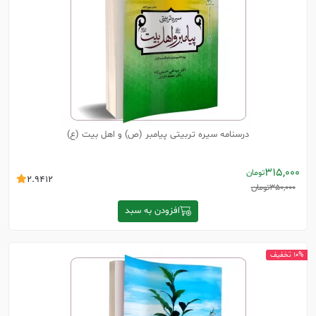
درسنامه سیره تربیتی پیامبر (ص) و اهل بیت (ع)
315,000
تومان
2.9412
350,000
تومان
افزودن به سبد
10% تخفیف