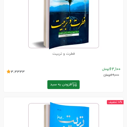
فطرت و تربیت
62,100
تومان
3.3333
69,000
تومان
افزودن به سبد
10% تخفیف