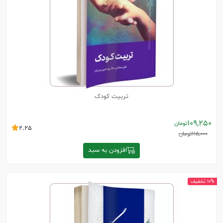
تربیت کودک
109,250
تومان
2.25
115,000
تومان
افزودن به سبد
10% تخفیف