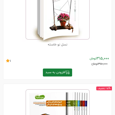
نسل نو خاسته
315,000
تومان
1
350,000
تومان
افزودن به سبد
15% تخفیف