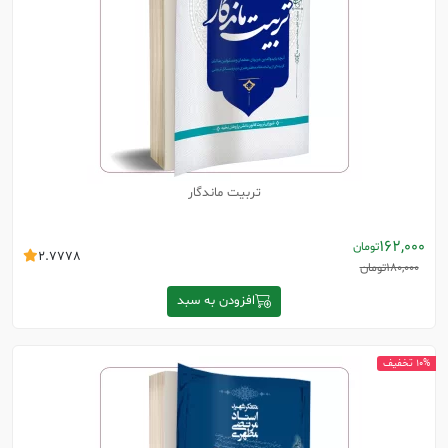
تربیت ماندگار
162,000
تومان
2.7778
180,000
تومان
افزودن به سبد
10% تخفیف