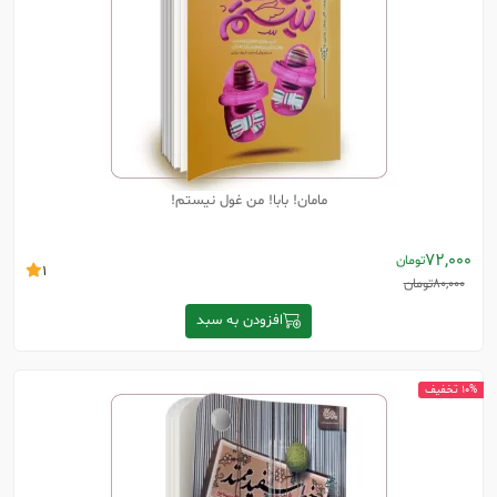
مامان! بابا! من غول نیستم!
72,000
تومان
1
80,000
تومان
افزودن به سبد
10% تخفیف