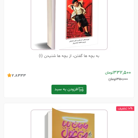
به بچه ها گفتن، از بچه ها شنیدن (1)
332,500
تومان
2.8333
350,000
تومان
افزودن به سبد
10% تخفیف