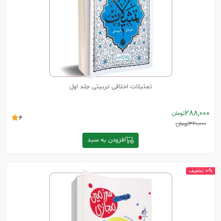
تمثیلات اخلاقی تربیتی جلد اول
288,000
تومان
4
320,000
تومان
افزودن به سبد
10% تخفیف