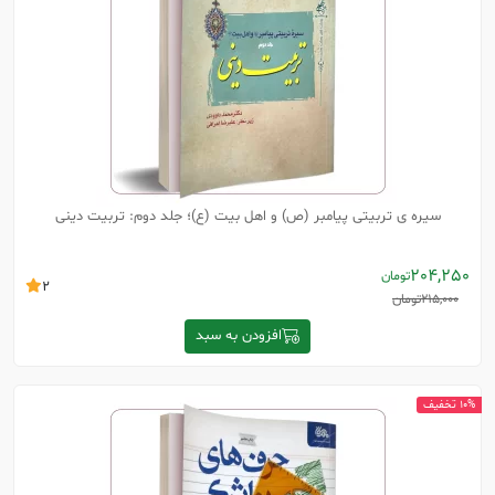
سیره ی تربیتی پیامبر (ص) و اهل بیت (ع)؛ جلد دوم: تربیت دینی
204,250
تومان
2
215,000
تومان
افزودن به سبد
10% تخفیف