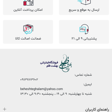
ارسال به موقع و سریع
امکان پرداخت آنلاین
پشتیبانی 9 الی 21
ضمانت اصالت کالا
شماره تماس:
09129173602
ایمیل:
beheshteghalam@yahoo.com
شنبه تا چهارشنبه: 9 الی 19 ، پنجشنبه 9:30 الی 13:30
راهنمای کاربران