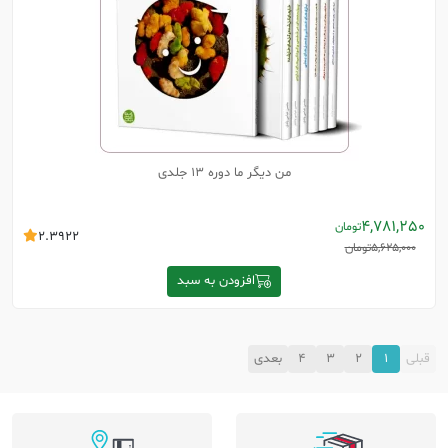
من دیگر ما دوره 13 جلدی
4,781,250
تومان
2.3922
5,625,000
تومان
افزودن به سبد
قبلی
1
2
3
4
بعدی