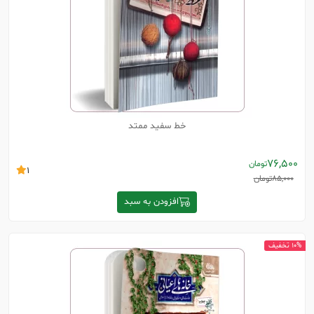
خط سفید ممتد
76,500
تومان
1
85,000
تومان
افزودن به سبد
10% تخفیف