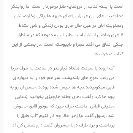
است با اینکه کتاب از درونمایه طنز برخوردار است اما روایتگر
مظلومیت های این عزیزان ,فضای جبهه ها ,پاکی وخلوصشان
ومعنویت انان در عین حال جاری بودن زندگی و شور نشاط
ظاهری وباطنی ایشان است.طنز این مجموعه که در مناطق
جنگی اتفاق می افتد مجزا و ناپیوسته است .در بخشی از این
کتاب میخوانیم:
آب اروند با سرعت هفتاد کیلومتر در ساعت به طرف دریا
می رفت .موج های بلندپشت سر هم خود را به دیواره ی
قایق میکوبیدند.بچه ها خیس شده بودند .خسروان رو به
بچه ها کرد وگفت :های جغله ها,چیزی بخوانید ;دعایی
,حدیثی قرآنی .داشت حرف میزد که موتور قایق خاموش
شد .رسول گفت :یا زهرا حالا چه کار کنیم ؟آب قایق را
برداشت و برد طرف دریا خسروان گفت : روشنش کن !د