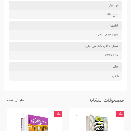
موضوع
دفاع مقدس
شابک
9786006798127
شماره کتاب شناسی ملی
3428958
سایز
رقعی
محصولات مشابه
نمایش همه
10%
10%