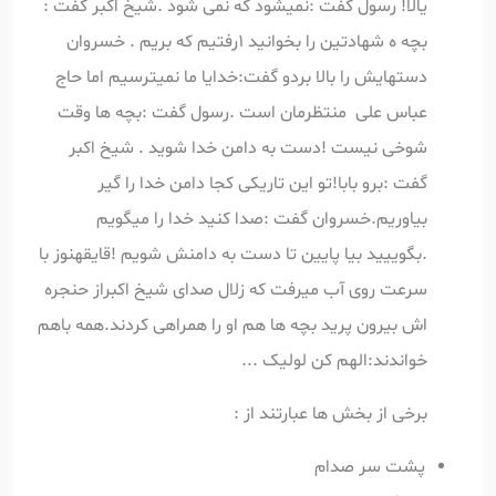
یالا! رسول گفت :نمیشود که نمی شود .شیخ اکبر گفت :
بچه ه شهادتین را بخوانید 1رفتیم که بریم . خسروان
دستهایش را بالا بردو گفت:خدایا ما نمیترسیم اما حاج
عباس علی منتظرمان است .رسول گفت :بچه ها وقت
شوخی نیست !دست به دامن خدا شوید . شیخ اکبر
گفت :برو بابا!تو این تاریکی کجا دامن خدا را گیر
بیاوریم.خسروان گفت :صدا کنید خدا را میگویم
.بگوییید بیا پایین تا دست به دامنش شویم !قایقهنوز با
سرعت روی آب میرفت که زلال صدای شیخ اکبراز حنجره
اش بیرون پرید بچه ها هم او را همراهی کردند.همه باهم
خواندند:الهم کن لولیک ...
برخی از بخش ها عبارتند از :
پشت سر صدام