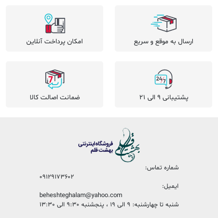
ارسال به موقع و سریع
امکان پرداخت آنلاین
پشتیبانی 9 الی 21
ضمانت اصالت کالا
شماره تماس:
09129173602
ایمیل:
beheshteghalam@yahoo.com
شنبه تا چهارشنبه: 9 الی 19 ، پنجشنبه 9:30 الی 13:30