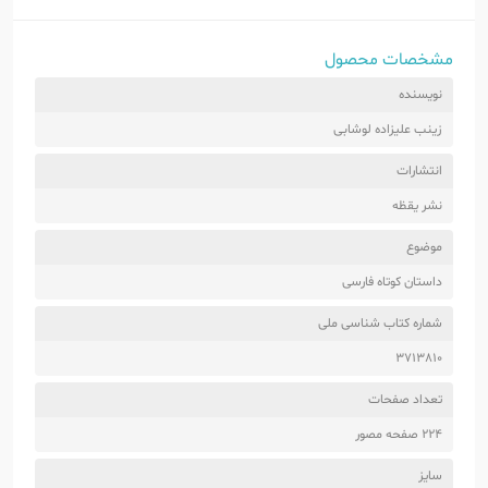
مشخصات محصول
نویسنده
زینب علیزاده لوشابی
انتشارات
نشر یقظه
موضوع
داستان کوتاه فارسی
شماره کتاب شناسی ملی
3713810
تعداد صفحات
224 صفحه مصور
سایز