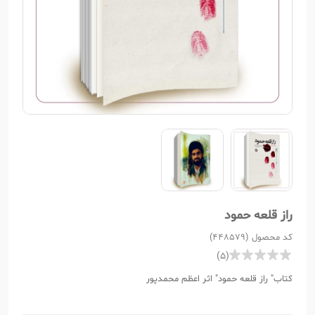
راز قلعه حمود
کد محصول (448579)
(5)
کتاب" راز قلعه حمود" اثر اعظم محمدپور