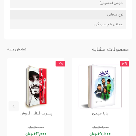
شومیز (معمولی)
نوع صحافی
صحافی با چسب گرم
محصولات مشابه
نمایش همه
10%
10%
بابا مهدی
پسرک فلافل فروش
75,000
تومان
70,000
تومان
63,000
67,500
تومان
تومان