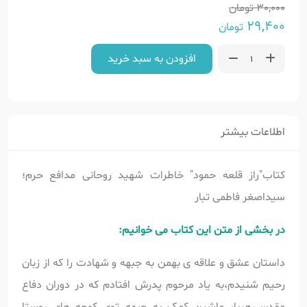
30,000
تومان
29,400
تومان
افزودن به سبد خرید
اطلاعات بیشتر
کتاب"راز قلعه حمود" خاطرات شهید روحانی مدافع حرم؛
سیداصغر فاطمی تبار
در بخشی از متن این کتاب می خوانیم:
داستان عشق و علاقه ی بهمن به جبهه و شهادت را که از زبان
رحیم شنیدم،به یاد مرحوم پدرش افتادم که در دوران دفاع
مقدس،هربار ماشین کمک به جبهه توی کوچه های روستا