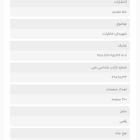
انتشارات
خط مقدم
موضوع
شهیدان-خاطرات
شابک
978-622-95134-7-7
شماره کتاب شناسی ملی
4989833
تعداد صفحات
200 صفحه
سایز
رقعی
نوع جلد