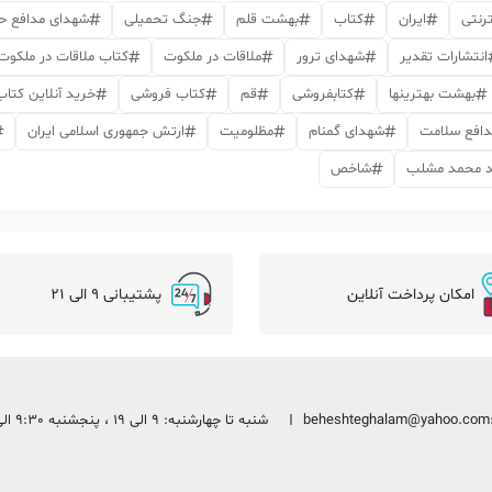
رنتی
ایران
کتاب
بهشت قلم
جنگ تحمیلی
شهدای مدافع ح
انتشارات تقدیر
شهدای ترور
ملاقات در ملکوت
کتاب ملاقات در ملکوت
بهشت بهترینها
کتابفروشی
قم
کتاب فروشی
خرید آنلاین کتاب
دافع سلامت
شهدای گمنام
مظلومیت
ارتش جمهوری اسلامی ایران
د محمد مشلب
شاخص
امکان پرداخت آنلاین
پشتیبانی 9 الی 21
beheshteghalam@yahoo.com
شنبه تا چهارشنبه: 9 الی 19 ، پنجشنبه 9:30 الی 13:30