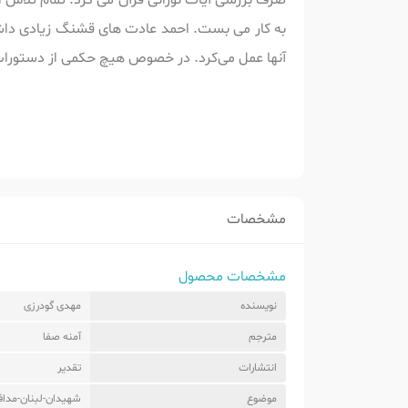
صرف بررسی آیات نورانی قرآن می کرد. تمام تلاش احمد
به کار می بست. احمد عادت های قشنگ زیادی داش
آنها عمل می‌کرد. در خصوص هیچ حکمی از دستورات 
مشخصات
مشخصات محصول
نویسنده
مهدی گودرزی
مترجم
آمنه صفا
انتشارات
تقدیر
موضوع
شهیدان-لبنان-مداف