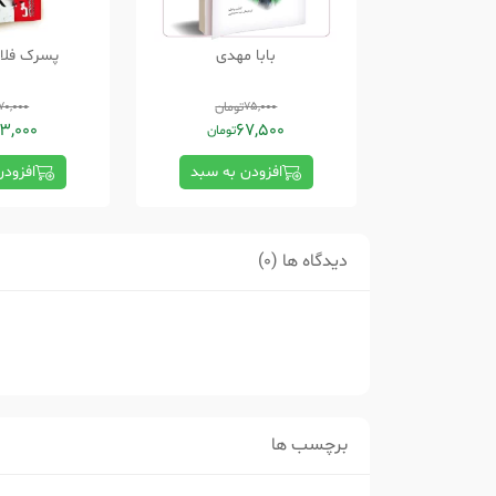
بابا مهدی
پسرک فلا
75,000
تومان
70,000
3,000
67,500
تومان
افزودن به سبد
افزود
دیدگاه ها (0)
برچسب ها