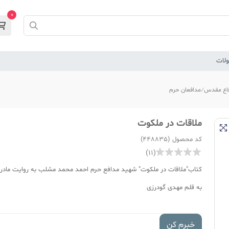
0
لات
اع مقدس
مدافعان حرم
ملاقات در ملکوت
کد محصول (448835)
(11)
کتاب"ملاقات در ملکوت" شهید مدافع حرم احمد محمد مشلب به روایت مادر
به قلم مهدی گودرزی
خبرم کن