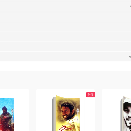
م
10%