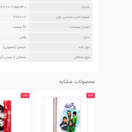
شابک
978-600-7055-54-0
شماره کتاب شناسی ملی
4877002
تعداد صفحات
96 صفحه
سایز
رقعی
نوع جلد
شومیز (معمولی)
نوع صحافی
صحافی با چسب گر
محصولات مشابه
10%
10%