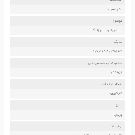
نشر اسراء
موضوع
اسلام-راه و رسم زندگی
شابک
978-964-8739-66-4
شماره کتاب شناسی ملی
2749658
تعداد صفحات
784صفه
سایز
وزیری
نوع جلد