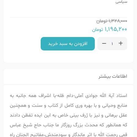
سیاسی
1,328,000
تومان
1,195,200
تومان
افزودن به سبد خرید
اطلاعات بیشتر
استاد آیة الله جوادی آملی-دام ظله-با اشراف همه جانبه به
منابع وحیانی و با بهره وری کامل از کتاب و سنت و همچنین
عقل برهانی و نیز با ژرف بینی خاص به این ایده تفظن دادند
که همانطور که محدث بزرگ روزگار ما جناب حاج شیخ عباس
قمی رحمت الله با اثر ماندگار و سودمندش،مفاتیح الجنان راه