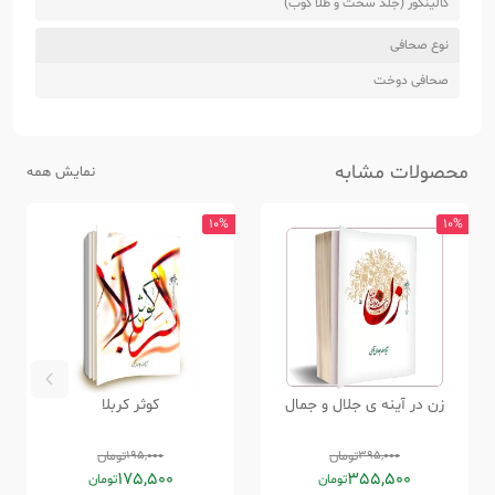
گالینگور (جلد سخت و طلا کوب)
نوع صحافی
صحافی دوخت
محصولات مشابه
نمایش همه
10%
10%
زن در آینه ی جلال و جمال
کوثر کربلا
395,000
تومان
195,000
تومان
175,500
355,500
تومان
تومان