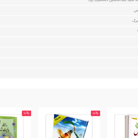
لله سید عبدالحسین دستغیب (ره)
می
مرگ
10%
10%