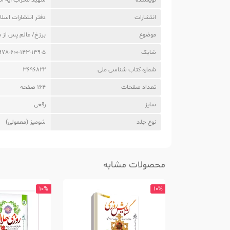
نویسنده
شهید محراب آیه ا
انتشارات
دفتر انتشارات اسلا
موضوع
برزخ/ عالم پس از 
شابک
978-600-143-139-5
شماره کتاب شناسی ملی
3696822
تعداد صفحات
164 صفحه
سایز
رقعی
نوع جلد
شومیز (معمولی)
محصولات مشابه
10%
10%