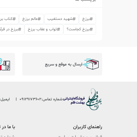
برزخ
شهید دستغیب
عالم برزخ
کتاب بر
برزخ کجاست؟
ثواب و عقاب برزخ
برزخ در قرآ
ارسال به موقع و سریع
شماره تماس:
09129173602
ایمیل:
راهنمای کاربران
با ما در