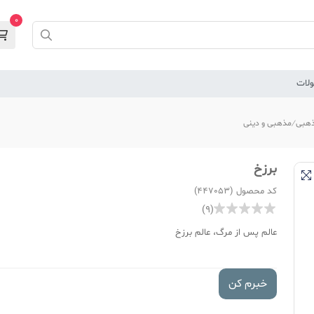
0
لات
هبی
مذهبی و دینی
برزخ
کد محصول (447053)
(9)
عالم پس از مرگ، عالم برزخ
خبرم کن