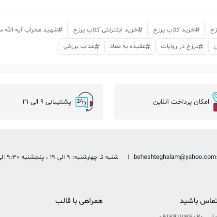
زخ
خرید کتاب برزخ
خرید اینترنتی کتاب برزخ
شهید محراب آیه الله 
ن
برزخ در روایات
عقیده به معاد
عذاب برزخی
امکان پرداخت آنلاین
پشتیبانی 9 الی 21
beheshteghalam@yahoo.com
شنبه تا چهارشنبه: 9 الی 19 ، پنجشنبه 9:30 الی 13:30
 تماس باشید
همراهی با قالب