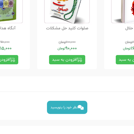
حلال
صلوات کلید حل مشکلات
آنگاه هد
تومان
100,000
تومان
350,000
15,000
90,000
1
تومان
تومان
ن به سبد
افزودن به سبد
افزودن
نظر خود را بنویسید