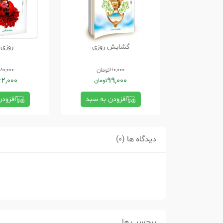
گشایش روزی
روزی 
110,000
تومان
180,000
62,000
99,000
تومان
افزودن به سبد
افزود
دیدگاه ها (0)
برچسب ها