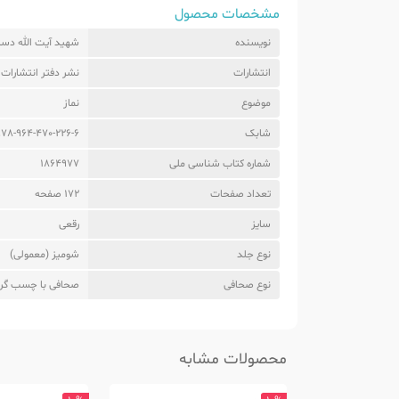
مشخصات محصول
نویسنده
شهید آیت الله دس
انتشارات
نشر دفتر انتشارات 
موضوع
نماز
شابک
978-964-470-226-6
شماره کتاب شناسی ملی
1864977
تعداد صفحات
172 صفحه
سایز
رقعی
نوع جلد
شومیز (معمولی)
نوع صحافی
صحافی با چسب گر
محصولات مشابه