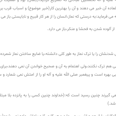
علیه و اله نخستین عبادتی که تشریع گردید،((نماز)) بود و اهمیت 
عاده آن خبر می دهند و آن را بهترین کار(خیر موضوع) و اسباب قرب برا
می فرماید:به درستی که نماز،انسان را از هر کار قبیح و نابایستی باز می د
ز آلوده شدن به فحشا و منکر،باز می دارد.
دنشان را یا ترک نماز به طور کلی دانشته،یا ضایع ساختن نماز شمرده
لی هم ترک نکنند،ولی اهتمام به آن و صحیح خواندن آن نمی دهند،برای ا
هره است و پیغمبر صلی الله علیه و آله او را از امتش نمی شمارد و س
 گیرند چنین رسید است که:(خداوند چنین کسی را به پانزده بلا مبتلا
اشد.)