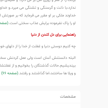
برکت را از عمر و روزی اش بر می دارد. و سیمای نیک
ندارد،با ذلت و گرسنگی و تشنگی می میرد.و خداون
خداوند ملکی بر او مقرر می فرماید که بر صورتش ا
او را پاک نفرموده برایش عذاب سختی است.
(صفحه 1
راهنمایی برای دل کندن از دنیا
چه کنیم دوستی دنیا و غفلت از خدا را از دلهای خو
البته دانستنش آسان است ولی عمل کردنش سخت.نخس
بیندیشیم.حالات گذشتگان را بخوانیم و از غفلتشان
و ویلا ها ساختند،اما گذاشتند و رفتند.
(صفحه 66)
مشخصات