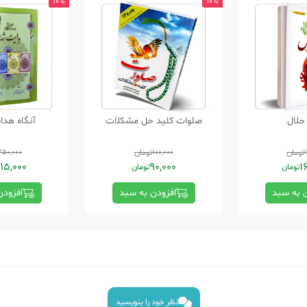
10%
10%
حلال
صلوات کلید حل مشکلات
آنگاه هد
تومان
100,000
تومان
350,000
15,000
90,000
1
تومان
تومان
ن به سبد
افزودن به سبد
افزودن
نظر خود را بنویسید