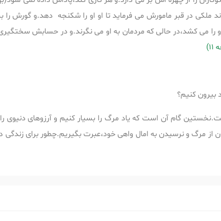
وکاران را از چهره اش بر می دارد.و هر کاری کند،پاداش داده نمی شود(بهر
د ملکی در قبر مامورش می فرماید تا او او را شکنجه دهد.و گورش را بر
و را می کشد،در حالی که مردمان به او می نگرند.و در حسابش سختگیری 
1)
د بیرون کنیم؟
تین گام آن است که یاد مرگ را بسیار کنیم و آرزوهای دنیوی را کم 
 از مرگ و نرسیدن به امال واهی خود،عبرت بگیریم.چطور برای زندگی دو ر