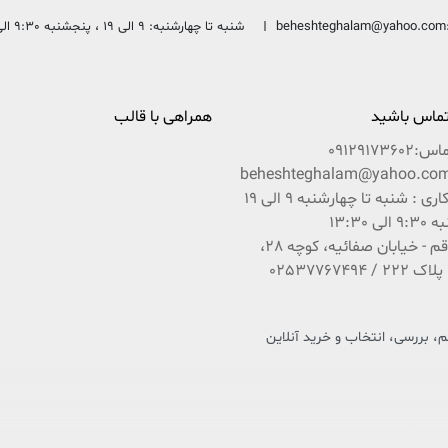
beheshteghalam@yahoo.com
شنبه تا چهارشنبه: 9 الی 19 ، پنجشنبه 9:30 الی 13:30
 تماس باشید
همراهی با قالب
ماس:
09129173602
ساعات کاری : شنبه تا چهارشنبه 9 الی 19
ی 13:30
آدرس : قم - خیابان صفائیه، کوچه 28،
 بررسی، انتخاب و خرید آنلاین
 فرهنگ و کتاب کشور عزیزمان ایران است که در راستای تحقق امر و فرمایشات مقام معظم رهبری 