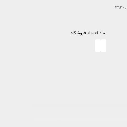
نماد اعتماد فروشگاه
در خصوص مطالعه و کتابخوانی، پا به عرصه وجود گذاشت تا ذره ای از