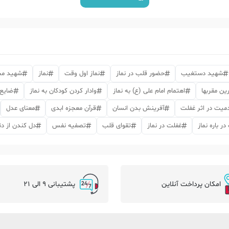
شهید دستغیب
حضور قلب در نماز
نماز اول وقت
نماز
شهید مح
رین مقربها
اهتمام امام علی (ع) به نماز
وادار کردن کودکان به نماز
ضایع 
میت در اثر غفلت
آفرینش بدن انسان
قرآن معجزه ابدی
معنای عدل
ر باره نماز
غفلت در نماز
تقوای قلب
تصفیه نفس
دل کندن از دن
امکان پرداخت آنلاین
پشتیبانی 9 الی 21