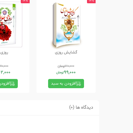
10%
10%
گشایش روزی
روزی 
110,000
تومان
180,000
62,000
99,000
تومان
افزودن به سبد
افزود
دیدگاه ها (0)