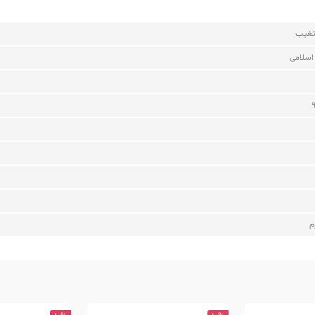
تغیب
اسلامی
م