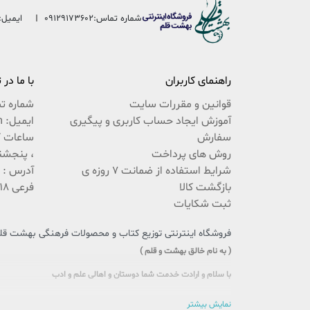
شماره تماس:
09129173602
ایمیل:
راهنمای کاربران
با ما در
قوانین و مقررات سایت
شماره ت
آموزش ایجاد حساب کاربری و پیگیری
ایمیل: beheshteghalam@yahoo.com
سفارش
روش های پرداخت
، پنجشنبه 9:30 ال
شرایط استفاده از ضمانت 7 روزه ی
بازگشت کالا
فرعی 18 پلاک 222 / 02537767494
ثبت شکایات
فروشگاه اینترنتی توزیع کتاب و محصولات فرهنگی بهشت قلم،
( به نام خالق بهشت و قلم )
با سلام و ارادت خدمت شما دوستان و اهالی علم و ادب
سایتی را که در پیش روی دارید حاصل تلاش بی وقفه جمعی از جوانان اهل
نمایش بیشتر