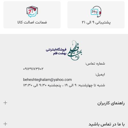
پشتیبانی 9 الی 21
ضمانت اصالت کالا
شماره تماس:
09129173602
ایمیل:
beheshteghalam@yahoo.com
شنبه تا چهارشنبه: 9 الی 19 ، پنجشنبه 9:30 الی 13:30
راهنمای کاربران
با ما در تماس باشید