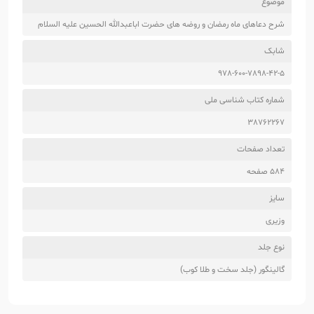
موضوع
شرح دعاهای ماه رمضان و روضه های حضرت اباعبدالله الحسین علیه السلام
شابک
978-600-7898-42-5
شماره کتاب شناسی ملی
38762267
تعداد صفحات
584 صفحه
سایز
وزیری
نوع جلد
گالینگور (جلد سخت و طلا کوب)