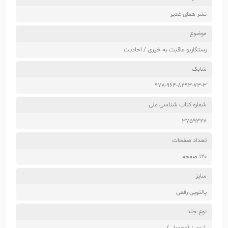
نشر همای غدیر
موضوع
رستگاریو عاقبت به خیری / احادیث
شابک
978-964-8493-73-3
شماره کتاب شناسی ملی
3759327
تعداد صفحات
120 صفحه
سایز
پالتویی رقعی
نوع جلد
شومیز (معمولی)