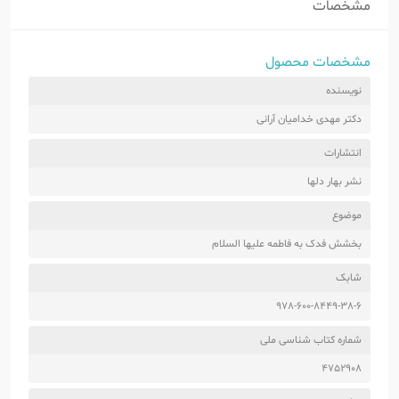
مشخصات
مشخصات محصول
نویسنده
دکتر مهدی خدامیان آرانی
انتشارات
نشر بهار دلها
موضوع
بخشش فدک به فاطمه علیها السلام
شابک
978-600-8449-38-6
شماره کتاب شناسی ملی
4752908