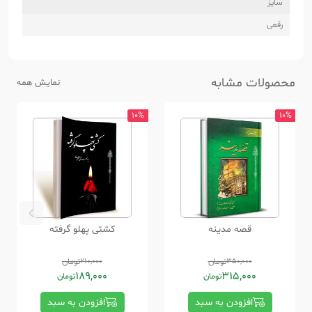
سایز
رقعی
محصولات مشابه
نمایش همه
10%
10%
قصه مدینه
کشتی پهلو گرفته
350,000
تومان
210,000
تومان
189,000
315,000
تومان
تومان
افزودن به سبد
افزودن به سبد