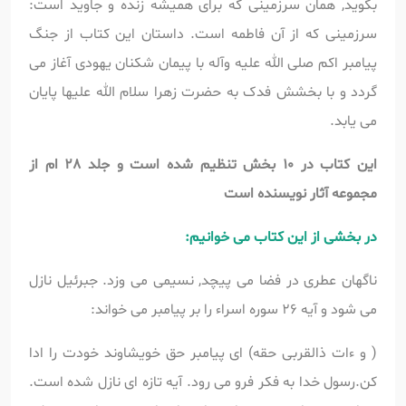
بگوید, همان سرزمینی که برای همیشه زنده و جاوید است:
سرزمینی که از آن فاطمه است. داستان این کتاب از جنگ
پیامبر اکم صلی الله علیه وآله با پیمان شکنان یهودی آغاز می
گردد و با بخشش فدک به حضرت زهرا سلام الله علیها پایان
می یابد.
این کتاب در 10 بخش تنظیم شده است و جلد 28 ام از
مجموعه آثار نویسنده است
در بخشی از این کتاب می خوانیم:
ناگهان عطری در فضا می پیچد, نسیمی می وزد. جبرئیل نازل
می شود و آیه 26 سوره اسراء را بر پیامبر می خواند:
( و ءات ذالقربی حقه) ای پیامبر حق خویشاوند خودت را ادا
کن.رسول خدا به فکر فرو می رود. آیه تازه ای نازل شده است.