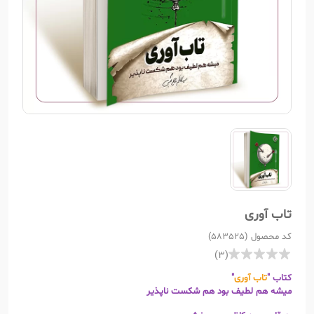
تاب آوری
کد محصول (583525)
(3)
کتاب "
تاب آوری
"
میشه هم لطیف بود هم شکست ناپذیر