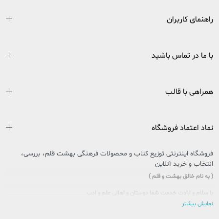
راهنمای کاربران
با ما در تماس باشید
همراهی با قالب
نماد اعتماد فروشگاه
فروشگاه اینترنتی توزیع کتاب و محصولات فرهنگی بهشت قلم، بررسی،
انتخاب و خرید آنلاین
( به نام خالق بهشت و قلم )
با سلام و ارادت خدمت شما دوستان و اهالی علم و ادب
نمایش بیشتر
سایتی را که در پیش روی دارید حاصل تلاش بی وقفه جمعی از جوانان اهل فرهنگ و کتاب
کشور عزیزمان ایران است که در راستای تحقق امر و فرمایشات مقام معظم رهبری در