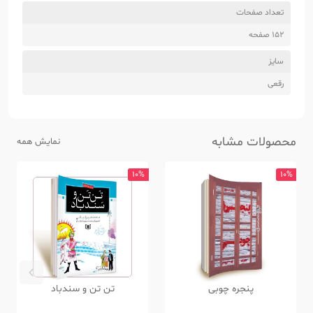
تعداد صفحات
152 صفحه
سایز
رقعی
محصولات مشابه
نمایش همه
10%
10%
پنجره چوبی
تن تن و سندباد