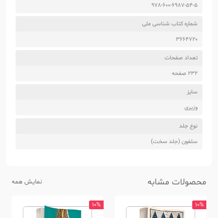
978-600-6987-54-5
شماره کتاب شناسی ملی
3664720
تعداد صفحات
232 صفحه
سایز
وزیری
نوع جلد
سلفون (جلد سخت)
محصولات مشابه
نمایش همه
10%
10%