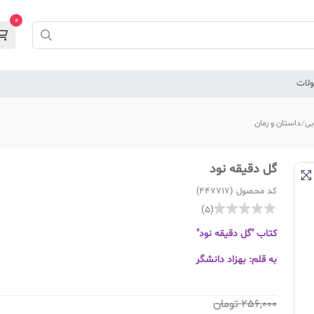
0
لات
بی
داستان و رمان
گل دقیقه نود
کد محصول (447717)
(5)
کتاب "گل دقیقه نود"
به قلم: بهزاد دانشگر
256,000
تومان