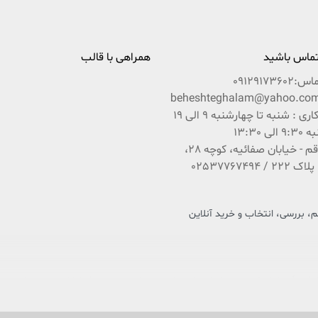
 تماس باشید
همراهی با قالب
ماس:
09129173602
ساعات کاری : شنبه تا چهارشنبه 9 الی 19
ی 13:30
آدرس : قم - خیابان صفائیه، کوچه 28،
 بررسی، انتخاب و خرید آنلاین
 فرهنگ و کتاب کشور عزیزمان ایران است که در راستای تحقق امر و فرمایشات مقام معظم رهبری 
باشد بین شما و ناشران و مؤلفان محترم ایران زمین.