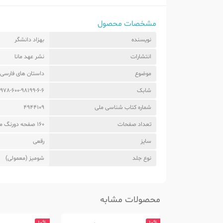
مشخصات محصول
نویسنده
بهزاد دانشگر
انتشارات
نشر عهد مانا
موضوع
داستان های فارسی
شابک
978-600-98199-6-6
شماره کتاب شناسی ملی
4944109
تعداد صفحات
160 صفحه دورنگ مصور
سایز
رقعی
نوع جلد
شومیز (معمولی)
محصولات مشابه