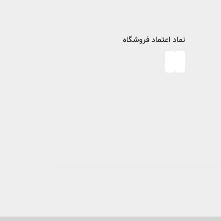
نماد اعتماد فروشگاه
در خصوص مطالعه و کتابخوانی، پا به عرصه وجود گذاشت تا ذره ای از