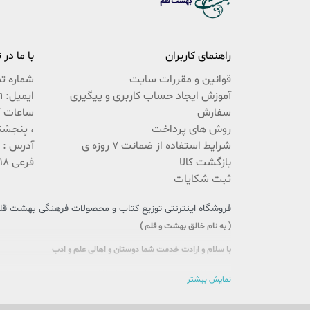
راهنمای کاربران
با ما در
قوانین و مقررات سایت
شماره ت
آموزش ایجاد حساب کاربری و پیگیری
ایمیل: beheshteghalam@yahoo.com
سفارش
روش های پرداخت
، پنجشنبه 9:30 ال
شرایط استفاده از ضمانت 7 روزه ی
بازگشت کالا
فرعی 18 پلاک 222 / 02537767494
ثبت شکایات
فروشگاه اینترنتی توزیع کتاب و محصولات فرهنگی بهشت قلم،
( به نام خالق بهشت و قلم )
با سلام و ارادت خدمت شما دوستان و اهالی علم و ادب
سایتی را که در پیش روی دارید حاصل تلاش بی وقفه جمعی از جوانان اهل
نمایش بیشتر
این بار سنگین فرهنگی را، با یاری و مساعدت شما، به دوش بکشد و پُلی 
گذری بر اهداف ما