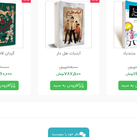
10%
10%
 سندباد
آبنبات هل دار
گردان قا
تومان
875,000
تومان
400,000
60,000
787,500
1
تومان
تومان
ن به سبد
افزودن به سبد
افزودن
نظر خود را بنویسید