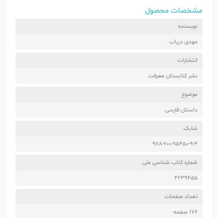
مشخصات محصول
نویسنده
مهدی دریاب
انتشارات
نشر کتابستان معرفت
موضوع
داستان فارسی
شابک
978-600-95450-9-4
شماره کتاب شناسی ملی
4239455
تعداد صفحات
176 صفحه