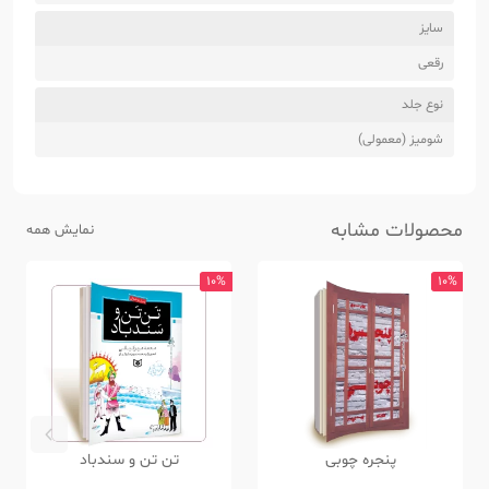
سایز
رقعی
نوع جلد
شومیز (معمولی)
محصولات مشابه
نمایش همه
10%
10%
پنجره چوبی
تن تن و سندباد