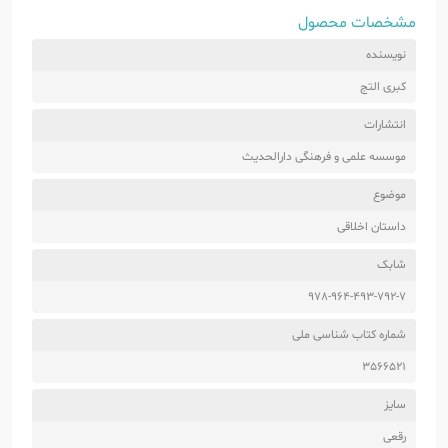
مشخصات محصول
نویسنده
کبری التج
انتشارات
موسسه علمی و فرهنگی دارالحدیث
موضوع
داستان اخلاقی
شابک
978-964-493-792-7
شماره کتاب شناسی ملی
3566521
سایز
رقعی