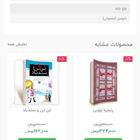
نوع جلد
شومیز (معمولی)
محصولات مشابه
نمایش همه
10%
10%
پنجره چوبی
تن تن و سندباد
360,000
تومان
180,000
تومان
162,000
324,000
تومان
تومان