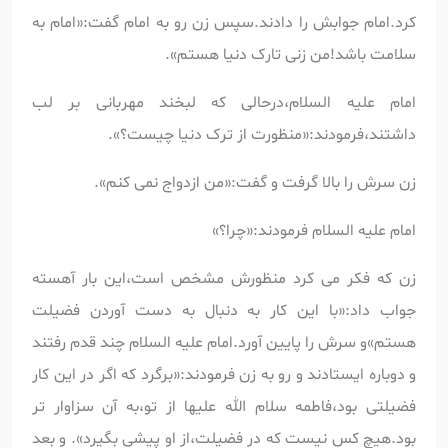
کرد.امام جوابش را دادند.سپس زن رو به امام گفت:«امام به
سلامت باشد!من زنی تارک دنیا هستم».
امام علیه السلام،درحالی که لبخند مهربانی بر لب
داشتند،فرمودند:«منظورت از ترک دنیا چیست؟».
زن سرش را بالا گرفت و گفت:«من ازدواج نمی کنم».
امام علیه السلام فرمودند:«چرا؟»
زن که فکر می کرد منظورش مشخص است،این بار آهسته
جواب داد:«با این کار به دنبال به دست آوردن فضیلت
هستم»و سرش را پایین آورد.امام علیه السلام چند قدم رفتند
و دوباره ایستادند و رو به زن فرمودند:«برگرد که اگر در این کار
فضیلتی بود،فاطمه سلام الله علیها از تو،به آن سزاوار تر
بود.هیچ کس نیست که در فضیلت،از او پیشی بگیرد». و بعد