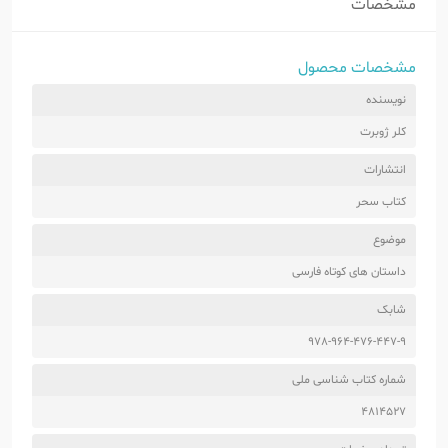
مشخصات
مشخصات محصول
نویسنده
کلر ژوبرت
انتشارات
کتاب سحر
موضوع
داستان های کوتاه فارسی
شابک
978-964-476-447-9
شماره کتاب شناسی ملی
4814527