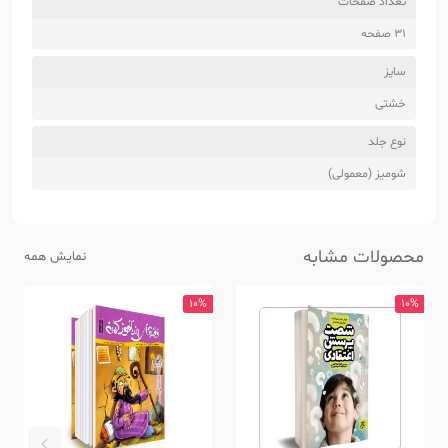
تعداد صفحات
31 صفحه
سایز
خشتی
نوع جلد
شومیز (معمولی)
محصولات مشابه
نمایش همه
10%
10%