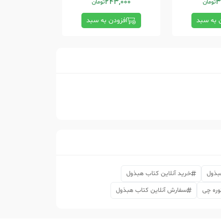
26,000
243,000
3
تومان
تومان
 به سبد
افزودن به سبد
افزودن
بذول
خرید آنلاین کتاب هبذول
وره چی
سفارش آنلاین کتاب هبذول