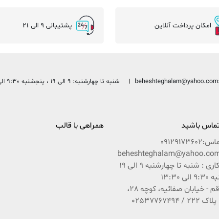
امکان پرداخت آنلاین
پشتیبانی 9 الی 21
beheshteghalam@yahoo.com
شنبه تا چهارشنبه: 9 الی 19 ، پنجشنبه 9:30 الی 13:30
 تماس باشید
همراهی با قالب
ماس:
09129173602
ساعات کاری : شنبه تا چهارشنبه 9 الی 19
ی 13:30
آدرس : قم - خیابان صفائیه، کوچه 28،