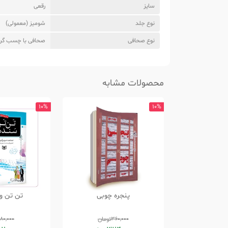
سایز
رقعی
نوع جلد
شومیز (معمولی)
نوع صحافی
صحافی با چسب گر
محصولات مشابه
10%
10%
پنجره چوبی
تن تن و
360,000
تومان
180,000