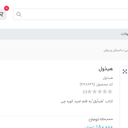
0
لات
بی
داستان و رمان
هبذول
هبذول
کد محصول (448649)
(1)
کتاب "هَبذُوَل"به قلم امید کوره چی
180,000
تومان
180,000
تومان