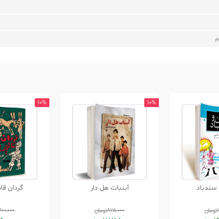
م
10%
10%
 سندباد
آبنبات هل دار
گردان قا
تومان
875,000
تومان
400,000