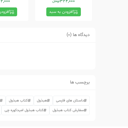
62,000
324,000
تومان
افزودن به سبد
افزود
دیدگاه ها (0)
برچسب ها
داستان های فارسی
هبذول
کتاب هبذول
سفارش کتاب هبذول
کتاب هبذول امیدکوره چی