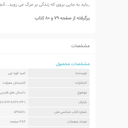
_باید به جایی بروی که زندگی بر مرگ می روید...آنجا
برگرفته از صفحه 79 و 80 کتاب
مشخصات
مشخصات محصول
نویسنده
امید کوره چی
انتشارات
کتابستان معرفت
موضوع
داستان های فارسی
شابک
78-622-6837-23-1
شماره کتاب شناسی ملی
5985110
تعداد صفحات
484 صفحه