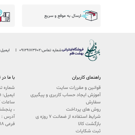
ارسال به موقع و سریع
شماره تماس:
09129173602
ایمیل:
راهنمای کاربران
با ما در
قوانین و مقررات سایت
شماره ت
آموزش ایجاد حساب کاربری و پیگیری
ایمیل: beheshteghalam@yahoo.com
سفارش
روش های پرداخت
، پنجشنبه 9:30 ال
شرایط استفاده از ضمانت 7 روزه ی
بازگشت کالا
فرعی 18 پلاک 222 / 02537767494
ثبت شکایات