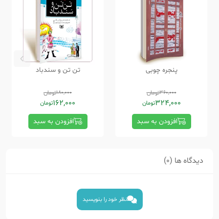
پنجره چوبی
تن تن و سندباد
360,000
تومان
180,000
تومان
162,000
324,000
تومان
تومان
افزودن به سبد
افزودن به سبد
دیدگاه ها (0)
نظر خود را بنویسید