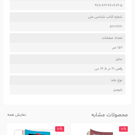
978-622-6609-26-5
شماره کتاب شناسی ملی
5702861
تعداد صفحات
152 ص
سایز
رقعی 21 در 14.5 س
نوع جلد
شومیز
محصولات مشابه
نمایش همه
10%
10%