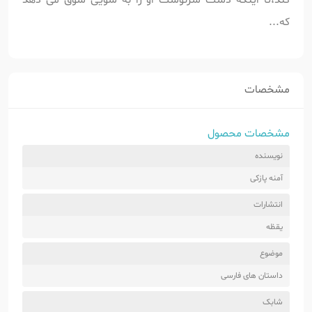
که...
مشخصات
مشخصات محصول
نویسنده
آمنه پازکی
انتشارات
یقظه
موضوع
داستان های فارسی
شابک