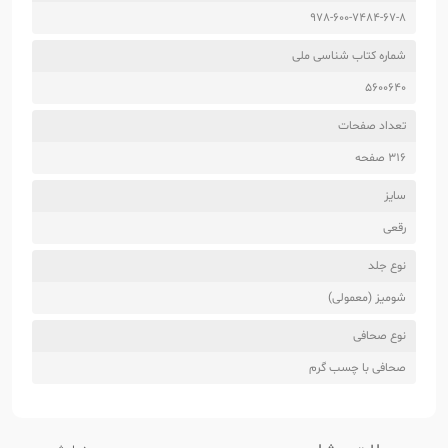
978-600-7484-67-8
شماره کتاب شناسی ملی
5600640
تعداد صفحات
316 صفحه
سایز
رقعی
نوع جلد
شومیز (معمولی)
نوع صحافی
صحافی با چسب گرم