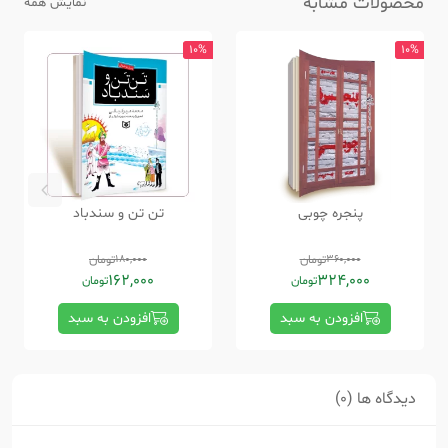
محصولات مشابه
نمایش همه
10%
10%
پنجره چوبی
تن تن و سندباد
360,000
تومان
180,000
تومان
162,000
324,000
تومان
تومان
افزودن به سبد
افزودن به سبد
دیدگاه ها (0)