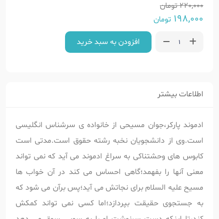
220,000
تومان
198,000
تومان
افزودن به سبد خرید
اطلاعات بیشتر
ادموند پارکر،جوان مسیحی از خانواده ی سرشناس انگلیسی
است.وی از دانشجویان نخبه رشته حقوق است.مدتی است
کابوس های وحشتناکی به سراغ ادموند می آید که نمی تواند
معنی آنها را بفهمد؛گاهی احساس می کند در آن خواب ها
مسیح علیه السلام برای نجاتش می آید؛پس برآن می شود که
به جستجوی حقیقت بپردازد؛اما کسی نمی تواند کمکش
کند،تا اینکه دست سرنوشت او را به سویی سوق می دهد