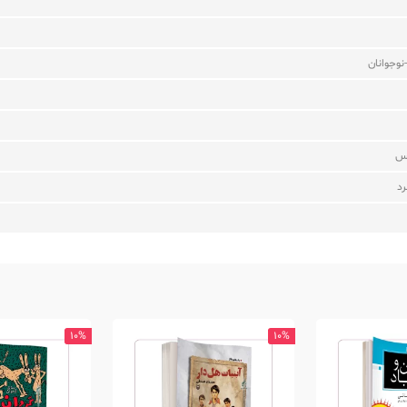
نوجوانان
د
10%
10%