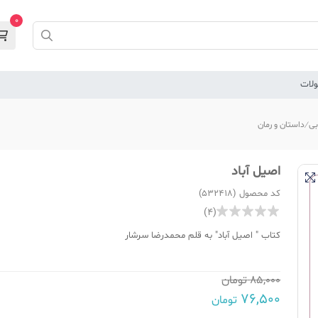
0
لات
بی
داستان و رمان
اصیل آباد
کد محصول (532418)
(4)
کتاب " اصیل آباد" به قلم محمدرضا سرشار
85,000
تومان
76,500
تومان