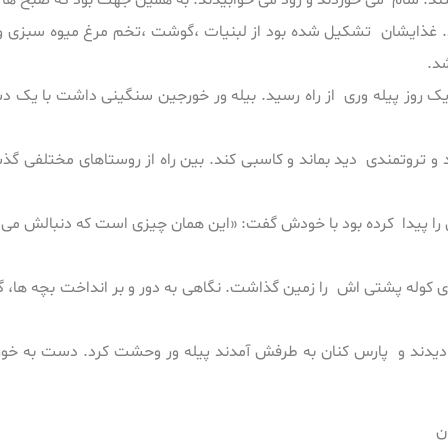
رفتند. شام می خوردند و زود می خوابیدند. به همین جهت بود که صبح ه
. غذایشان تشکیل شده بود از لبنیات ،گوشت ،تخم مرغ میوه سبزی و نا
شد.
ه یک روز پیله وری از راه رسید. بیله ور خورجین سنگینی داشت با یک
د و تروتمندی دید بماند و کاسبی کند. بین راه از روستاهای مختلفی گذش
ش را پیدا کرده بود با خودش گفت: «این همان چیزی است که دنبالش می
واری کوله پشتی اش را زمین گذاشت. نگاهی به دور و بر انداخت بچه ها،
یدند و پارس کنان به طرفش آمدند پیله ور وحشت کرد. دست به خورجی
ان