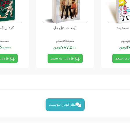
 سندباد
آبنبات هل دار
گردان قا
تومان
875,000
تومان
400,000
60,000
787,500
1
تومان
تومان
ن به سبد
افزودن به سبد
افزودن
نظر خود را بنویسید