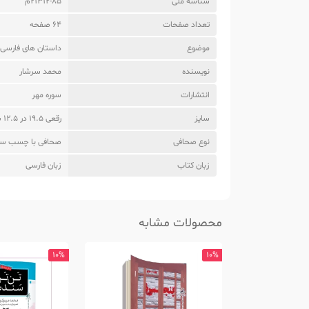
شناسه ملی
21312-85م
تعداد صفحات
64 صفحه
موضوع
داستان های فارسی-
نویسنده
محمد سرشار
انتشارات
سوره مهر
سایز
رقعی 19.5 در 12.5 س
نوع صحافی
صحافی با چسب سر
زبان کتاب
زبان فارسی
محصولات مشابه
10%
10%