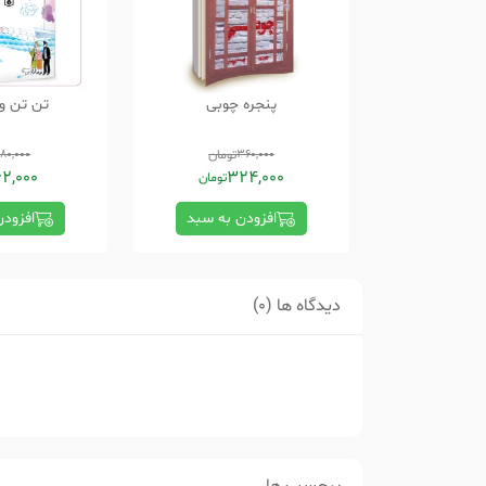
پنجره چوبی
تن تن و
360,000
تومان
180,000
62,000
324,000
تومان
افزودن به سبد
افزود
دیدگاه ها (0)