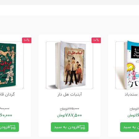
10%
10%
 سندباد
آبنبات هل دار
گردان قا
تومان
875,000
تومان
400,000
60,000
787,500
1
تومان
تومان
ن به سبد
افزودن به سبد
افزودن