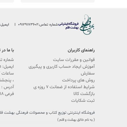
شماره تماس:
09129173602
ایمیل:
راهنمای کاربران
با ما در
قوانین و مقررات سایت
شماره ت
آموزش ایجاد حساب کاربری و پیگیری
ایمیل: beheshteghalam@yahoo.com
سفارش
روش های پرداخت
، پنجشنبه 9:30 ال
شرایط استفاده از ضمانت 7 روزه ی
بازگشت کالا
فرعی 18 پلاک 222 / 02537767494
ثبت شکایات
فروشگاه اینترنتی توزیع کتاب و محصولات فرهنگی بهشت قلم،
( به نام خالق بهشت و قلم )