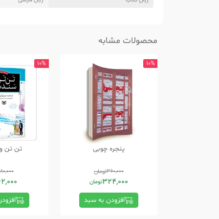
زبان کتاب
زبان فارسی
محصولات مشابه
10%
10%
پنجره چوبی
تن تن و
360,000
تومان
180,000
62,000
324,000
تومان
افزودن به سبد
افزود