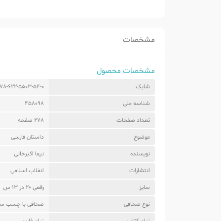
مشخصات
مشخصات محصول
شابک
78-622-5503-54-0
شناسه ملی
458098
تعداد صفحات
278 صفحه
موضوع
داستان فارسی
نویسنده
نیما اکبرخانی
انتشارات
انقلاب اسلامی
سایز
رقعی 20 در 13 س
نوع صحافی
صحافی با چسب سر