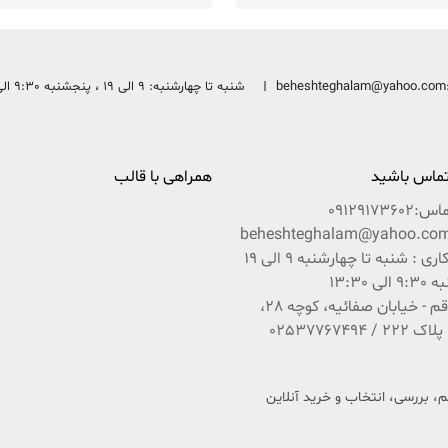
beheshteghalam@yahoo.com
شنبه تا چهارشنبه: 9 الی 19 ، پنجشنبه 9:30 الی 13:30
 تماس باشید
همراهی با قالب
ماس:
09129173602
ساعات کاری : شنبه تا چهارشنبه 9 الی 19
ی 13:30
آدرس : قم - خیابان صفائیه، کوچه 28،
 بررسی، انتخاب و خرید آنلاین