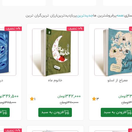
ازی:
همه
پرفروشترین ها
جدیدترین
پربازدیدترین
ارزان ترین
گران ترین
10% تخفیف
10% تخفیف
معراج از اسلو
خانوم ماه
در
346,500
342,000
33
تومان
تومان
تو
1
3
3
تومان
380,000
تومان
385,000
توم
افزودن به سبد
افزودن به سبد
اف
20% تخفیف