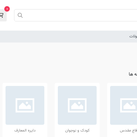
0
لات
 ها
فاع مقدس
کودک و نوجوان
دایره المعارف