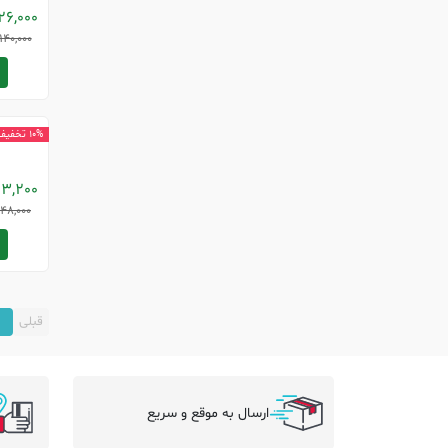
26,000
140,000
فرزندم
10% تخفیف
13,200
48,000
قبلی
1
ارسال به موقع و سریع