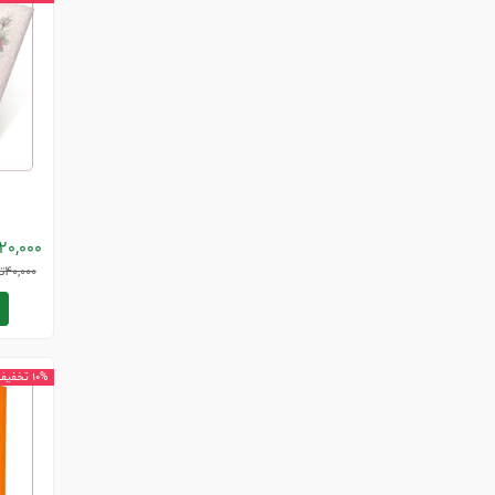
20,000
40,000
ت
10% تخفیف