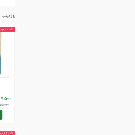
مرتب س
10% تخفیف
7,500
75,000
50% تخفیف