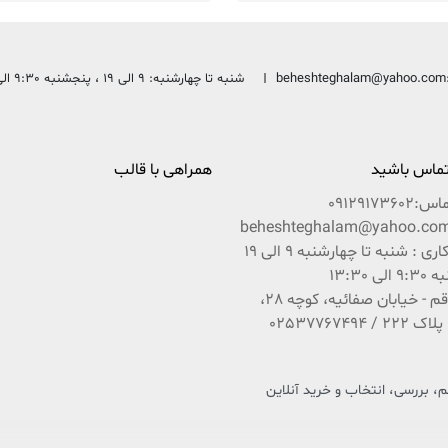
beheshteghalam@yahoo.com
شنبه تا چهارشنبه: 9 الی 19 ، پنجشنبه 9:30 الی 13:30
 تماس باشید
همراهی با قالب
ماس:
09129173602
ساعات کاری : شنبه تا چهارشنبه 9 الی 19
ی 13:30
آدرس : قم - خیابان صفائیه، کوچه 28،
 بررسی، انتخاب و خرید آنلاین