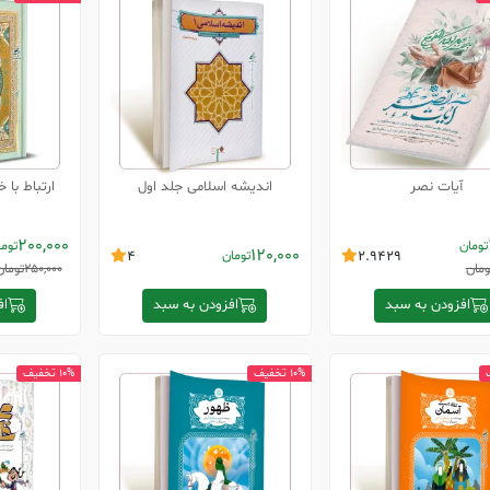
آیات نصر
اندیشه اسلامی جلد اول
ارتباط با
200,000
تومان
توم
120,000
2.9429
تومان
4
ومان
250,000
تومان
افزودن به سبد
افزودن به سبد
اف
10% تخفیف
10% تخفیف