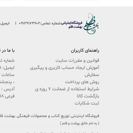
شماره تماس:
09129173602
ایمیل:
راهنمای کاربران
با ما در
قوانین و مقررات سایت
شماره ت
آموزش ایجاد حساب کاربری و پیگیری
ایمیل: beheshteghalam@yahoo.com
سفارش
روش های پرداخت
، پنجشنبه 9:30 ال
شرایط استفاده از ضمانت 7 روزه ی
بازگشت کالا
فرعی 18 پلاک 222 / 02537767494
ثبت شکایات
فروشگاه اینترنتی توزیع کتاب و محصولات فرهنگی بهشت قلم،
( به نام خالق بهشت و قلم )