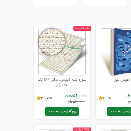
10% تخفیف
 آغوش نیل
سوره فتح (پرسی، سایز A4) پک
20 برگی
540,000
مان
تومان
3.6667
4.25
ان
600,000
تومان
زودن به سبد
افزودن به سبد
20% تخفیف