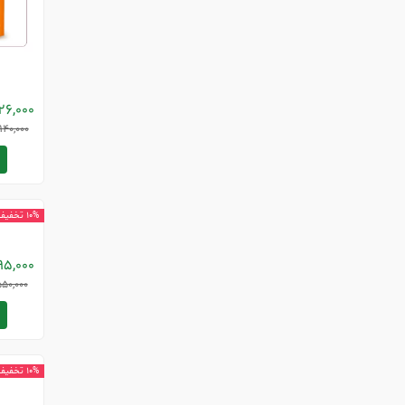
26,000
140,000
خاک 
10% تخفیف
95,000
50,000
و
10% تخفیف