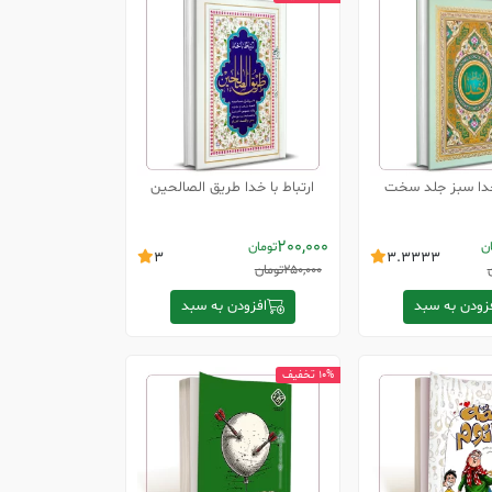
 خدا سبز جلد سخت
ارتباط با خدا طریق الصالحین
200,000
ان
تومان
3
3.3333
250,000
تومان
زودن به سبد
افزودن به سبد
10% تخفیف