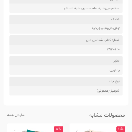
احکام مربوط به امام حسین علیه السلام
شابک
978-600-6987-84-2
شماره کتاب شناسی ملی
3930620
سایز
پالتویی
نوع جلد
شومیز (معمولی)
محصولات مشابه
نمایش همه
10%
10%