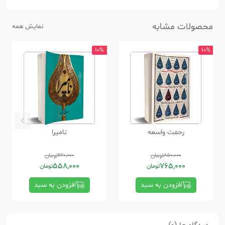
محصولات مشابه
نمایش همه
10%
10%
رحمت واسعه
نامیرا
850,000
تومان
620,000
تومان
558,000
765,000
تومان
تومان
افزودن به سبد
افزودن به سبد