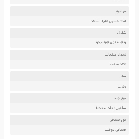
موضوع
امام حسین علیه السلام
شابک
978-964-5594-04-9
تعداد صفحات
524 صفحه
سایز
وزیری
نوع جلد
سلفون (جلد سخت)
نوع صحافی
صحافی دوخت