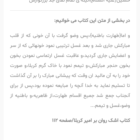
حسین(علیه السلام)آئینه ی تمام نمای جد بزرگوارش
در بخشی از متن این کتاب می خوانیم:
و اما{طهارت باطنیه}،پس وضو گرفت با آن خونی که از قلب
مبارکش جاری شد و بعد غسل ترتیبی نمود خونهائی که از سر
و اعضایش جاری گردید،و عاقبت غسل ارتماسی نمودن بخون
بخون حنجر مبارکش،و تیمم نمود با خاک گرم کربلا،و صورت
خود را به آن مالید ان وقت که پیشانی مبارک را بر آن گذاشت
تا تسلیم نماید به خدا آنچه را مبایعه نموده بود،پس از برای
آنجناب جمع شد جمیع اقسام طهارت،از ظاهریه،و باطنیه از
وضو،غسل و تیمم...
کتاب اشک روان بر امیر کربلا/صفحه 112