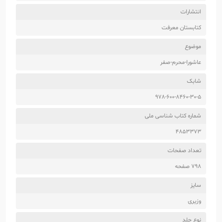
انتشارات
کتابستان معرفت
موضوع
عاشورا-محرم-صفر
شابک
978-600-8460-30-5
شماره کتاب شناسی ملی
4853373
تعداد صفحات
798 صفحه
سایز
وزیری
نوع جلد