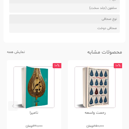
سلفون (جلد سخت)
نوع صحافی
صحافی دوخت
محصولات مشابه
نمایش همه
10%
10%
رحمت واسعه
نامیرا
850,000
تومان
620,000
تومان