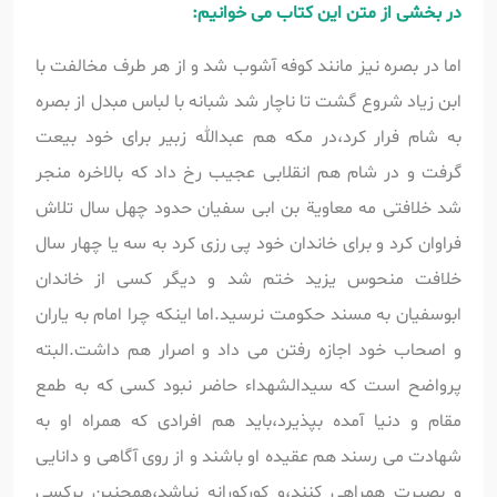
در بخشی از متن این کتاب می خوانیم:
اما در بصره نیز مانند کوفه آشوب شد و از هر طرف مخالفت با
ابن زیاد شروع گشت تا ناچار شد شبانه با لباس مبدل از بصره
به شام فرار کرد،در مکه هم عبدالله زبیر برای خود بیعت
گرفت و در شام هم انقلابی عجیب رخ داد که بالاخره منجر
شد خلافتی مه معاویة بن ابی سفیان حدود چهل سال تلاش
فراوان کرد و برای خاندان خود پی رزی کرد به سه یا چهار سال
خلافت منحوس یزید ختم شد و دیگر کسی از خاندان
ابوسفیان به مسند حکومت نرسید.اما اینکه چرا امام به یاران
و اصحاب خود اجازه رفتن می داد و اصرار هم داشت.البته
پرواضح است که سیدالشهداء حاضر نبود کسی که به طمع
مقام و دنیا آمده بپذیرد،باید هم افرادی که همراه او به
شهادت می رسند هم عقیده او باشند و از روی آگاهی و دانایی
و بصیرت همراهی کنند،و کورکورانه نباشد،همچنین برکسی