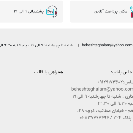
امکان پرداخت آنلاین
پشتیبانی 9 الی 21
beheshteghalam@yahoo.com
شنبه تا چهارشنبه: 9 الی 19 ، پنجشنبه 9:30 الی 13:30
 تماس باشید
همراهی با قالب
ماس:
09129173602
ساعات کاری : شنبه تا چهارشنبه 9 الی 19
ی 13:30
آدرس : قم - خیابان صفائیه، کوچه 28،