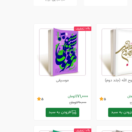
10% تخفیف
وح الله (جلد دوم)
موسیقی
171,000
مان
تومان
5
5
ن
190,000
تومان
زودن به سبد
افزودن به سبد
10% تخفیف