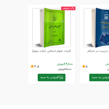
10% تخفیف
 تربیت در اسلام
کلیات علوم اسلامی (جلد سوم)
89,100
ان
تومان
3.5
5
ن
99,000
تومان
زودن به سبد
افزودن به سبد