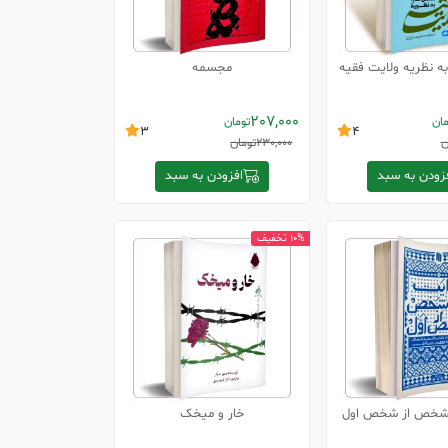
به نظریه ولایت فقیه
مجسمه
207,000
مان
تومان
3
4
ن
230,000
تومان
زودن به سبد
افزودن به سبد
10% تخفیف
 شخص از شخص اول
خار و میخک