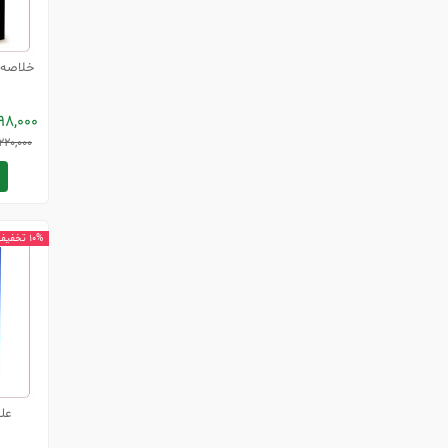
خلاصه 
98,000
220,000
10% تخفیف
عل