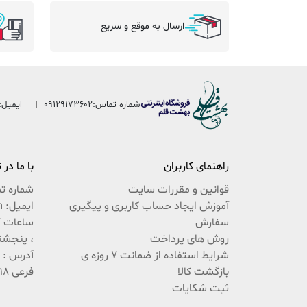
ارسال به موقع و سریع
شماره تماس:
09129173602
ایمیل:
راهنمای کاربران
با ما در
قوانین و مقررات سایت
شماره ت
آموزش ایجاد حساب کاربری و پیگیری
ایمیل: beheshteghalam@yahoo.com
سفارش
روش های پرداخت
، پنجشنبه 9:30 ال
شرایط استفاده از ضمانت 7 روزه ی
بازگشت کالا
فرعی 18 پلاک 222 / 02537767494
ثبت شکایات