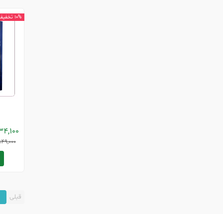
10% تخفیف
34,100
149,000
قبلی
1