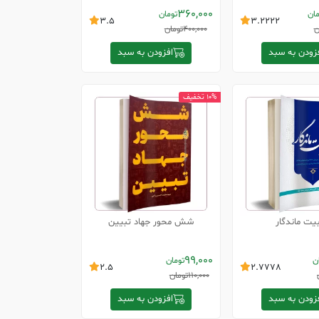
360,000
مان
تومان
3.5
3.2222
ن
400,000
تومان
زودن به سبد
افزودن به سبد
10% تخفیف
یت ماندگار
شش محور جهاد تبیین
99,000
ن
تومان
2.5
2.7778
110,000
تومان
زودن به سبد
افزودن به سبد