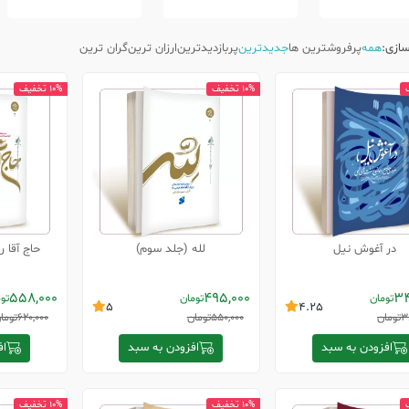
ازی:
همه
پرفروشترین ها
جدیدترین
پربازدیدترین
ارزان ترین
گران ترین
10% تخفیف
10% تخفیف
در آغوش نیل
لله (جلد سوم)
حاج آقا ر
558,000
495,000
34
تومان
تومان
تو
5
4.25
3
تومان
550,000
تومان
620,000
توما
افزودن به سبد
افزودن به سبد
اف
10% تخفیف
10% تخفیف