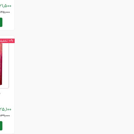
21,500
135,000
10% تخفیف
ش
25,100
139,000