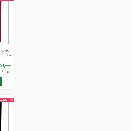
روش، 
حضرت آی
171,000
190,000
ت
10% تخفیف