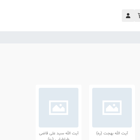
آیت الله بهجت (ره)
آیت الله سید علی قاضی
طباطبایی (ره)