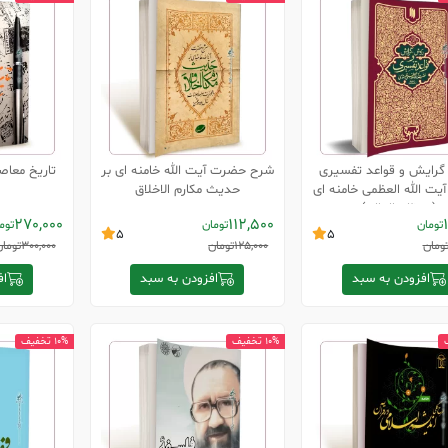
گرایش و قواعد تفسیری
شرح حضرت آیت الله خامنه ای بر
تاریخ معاصر
ت الله العظمی خامنه ای
حدیث مکارم الاخلاق
(مدظله العالی)
270,000
112,500
تومان
تومان
توم
5
5
ومان
125,000
تومان
300,000
توما
افزودن به سبد
افزودن به سبد
اف
10% تخفیف
10% تخفیف