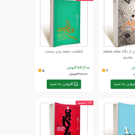
 از نگاه مقام معظم
شفاعت جلوه برتر رحمت
رهبری
286,200
ان
تومان
5
2
ن
318,000
تومان
زودن به سبد
افزودن به سبد
10% تخفیف