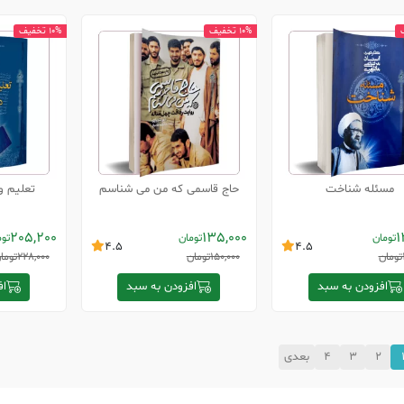
10% تخفیف
10% تخفیف
مسئله شناخت
حاج قاسمی که من می شناسم
تعلیم و
205,200
135,000
1
تومان
تومان
توم
4.5
4.5
تومان
150,000
تومان
228,000
توما
افزودن به سبد
افزودن به سبد
اف
2
3
4
بعدی