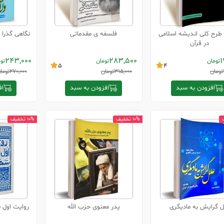
طرح کلی اندیشه اسلامی
فلسفه ی مقدماتی
نگاهی گذرا 
در قرآن
243,000
283,500
1
تومان
تومان
تو
5
4
تومان
315,000
تومان
270,000
توما
افزودن به سبد
افزودن به سبد
اف
10% تخفیف
10% تخفیف
ل گرایش به مادیگری
پدر معنوی حزب الله
روایت اول