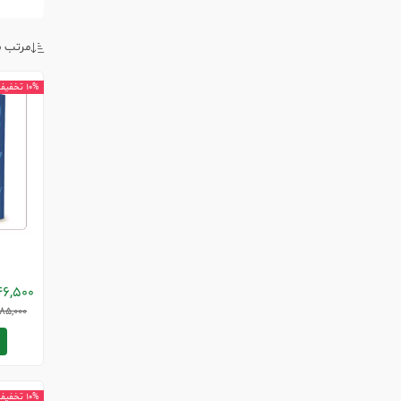
مرتب س
10% تخفیف
6,500
85,000
10% تخفیف