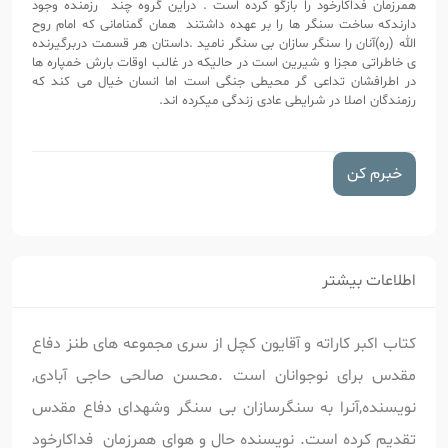
همرزمان فداکارخود را بازگو کرده است . دراین گروه چند رزمنده وجود
دارندکه ساخت سنگر ها را بر عهده داشتند همان گمنامانی که امام روح
الله (ره)آنان را سنگر سازان بی سنگر نامید .داستان هر قسمت دربرگیرنده
ی خاطراتی مجزا و شیرین است در حالیکه در غالب اوقات بارش خمپاره ها
در اطرافشان تداعی گر محیطی جنگی است
اما
انسان خیال می کند که
رزمندگان اصلا در شرایطی عادی زندگی میکرده اند.
خبرم کن
اطلاعات بیشتر
کتاب اکبر کاراته و آقایون کچل از سری مجموعه های طنز دفاع
مقدس برای نوجوانان است .محسن صالحی حاجی آبادی,
نویسنده,آنرا به سنگرسازان بی سنگر وشهدای دفاع مقدس
تقدیم کرده است. نویسنده حال و هوای همرزمان فداکارخود