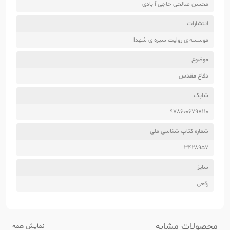
محسن صالحی حاجی آ بادی
انتشارات
موسسه ی روایت سیره ی شهدا
موضوع
دفاع مقدس
شابک
9786006798110
شماره کتاب شناسی ملی
3428957
سایز
رقعی
محصولات مشابه
نمایش همه