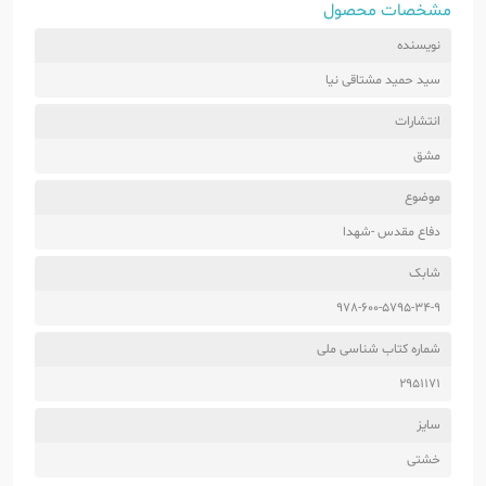
مشخصات محصول
نویسنده
سید حمید مشتاقی نیا
انتشارات
مشق
موضوع
دفاع مقدس -شهدا
شابک
978-600-5795-34-9
شماره کتاب شناسی ملی
2951171
سایز
خشتی