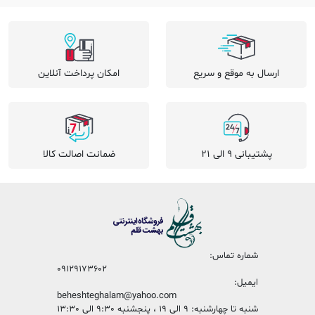
ارسال به موقع و سریع
امکان پرداخت آنلاین
پشتیبانی 9 الی 21
ضمانت اصالت کالا
شماره تماس:
09129173602
ایمیل:
beheshteghalam@yahoo.com
شنبه تا چهارشنبه: 9 الی 19 ، پنجشنبه 9:30 الی 13:30