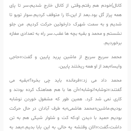
کانال)خودم هم رفتم.وقتی از کانال خارج شدیم،سر تا پای
همه پراز گل بود.بعد از این،کا را متوقف کردیم.سوار تویو تا
شدیم و به سمت شهرک دارخوئین حرکت کردیم. من جلو
نشستم و محمد و بقیه بچه ها عقب.سر راه به تعدادی مغازه
برخوردیم.
محمد سریع سریع از ماشین پرید پایین و گفت:«حاجی
وایسا»بعد از او همه ریختند پایین.
محمد داد می زد:«فرمانده باید چی بخره؟»بقیه می
گفتند:«نوشابه!نوشابه!»آن ها با هم هماهنگ کرده بودند و
کاری نمی شد کرد. همین طور که مشغول خوردن نوشابه
بودیم،ماشین«محمد هاشمی»به طرف آبادان در حال حرکت
بودیم حمید با دیدن او،که کت و شلوار شیکی هم به تن
داشت،گفت:«الان وقتشه یه حالی به این بابا بدیم.»بعد به