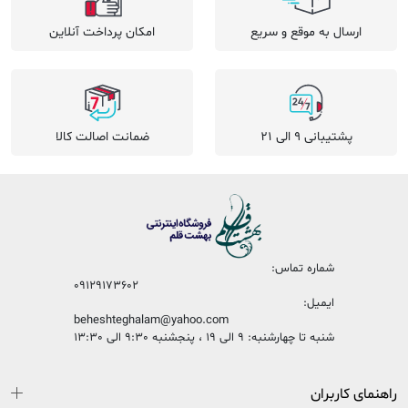
ارسال به موقع و سریع
امکان پرداخت آنلاین
پشتیبانی 9 الی 21
ضمانت اصالت کالا
شماره تماس:
09129173602
ایمیل:
beheshteghalam@yahoo.com
شنبه تا چهارشنبه: 9 الی 19 ، پنجشنبه 9:30 الی 13:30
راهنمای کاربران