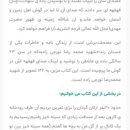
مقتدای شان را لبیک گفتند و با نوشیدن باده ی شهادت،چنان
قهقهه ای سر دادند که صدای آن تا ابد در گوش اهل زمین و
آسمان خواهد ماند.و ان شاالله زمینه ی ظهور حضرت
مهدی(عجل الله تعالی فرجه الشریف)را فراهم خواهد کرد.
این مصحف،برشی است از زندگی نامه و خاطرات یکی از
مستان رند؛«شهید محمد رضا تورجی زاده»که در سن 23
سالگی باده ی عاشقی را نوشید و لینک صدای قهقهه اش در
گوش ما پیچیده است. این کتاب مزین به 142 تصویر از شهید
محمدرضا تورجی زاده است.
در بخشی از این کتاب می خوانیم:
حدود 20نفر ارکان گردان را برای تمرین بردیم آن طرف رودخانه
ی کارون.بعد از مسافت زیادی که سینه خیز رفتیم،رسیدیم به
یک کانال پر از گل.من به بچه ها گفتم:(همه سینه خیز برن تو