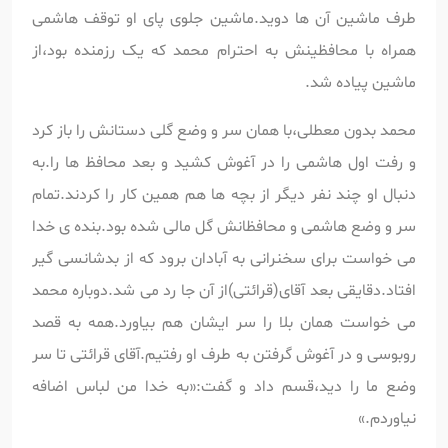
طرف ماشین آن ها دوید.ماشین جلوی پای او توقف هاشمی
همراه با محافظینش به احترام محمد که یک رزمنده بود،از
ماشین پیاده شد.
محمد بدون معطلی،با همان سر و وضع گلی دستانش را باز کرد
و رفت اول هاشمی را در آغوش کشید و بعد محافظ ها را.به
دنبال او چند نفر دیگر از بچه ها هم همین کار را کردند.تمام
سر و وضع هاشمی و محافظانش گل مالی شده بود.بنده ی خدا
می خواست برای سخنرانی به آبادان برود که از بدشانسی گیر
افتاد.دقایقی بعد آقای(قرائتی)از آن جا رد می شد.دوباره محمد
می خواست همان بلا را سر ایشان هم بیاورد.همه به قصد
روبوسی و در آغوش گرفتن به طرف او رفتیم.آقای قرائتی تا سر
وضع ما را دید،قسم داد و گفت:«به خدا من لباس اضافه
نیاوردم.»