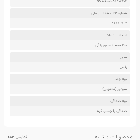
978-600-7594-32-2
شماره کتاب شناسی ملی
4444243
تعداد صفحات
200 صفحه مصور رنگی
سایز
رقعی
نوع جلد
شومیز (معمولی)
نوع صحافی
صحافی با چسب گرم
محصولات مشابه
نمایش همه