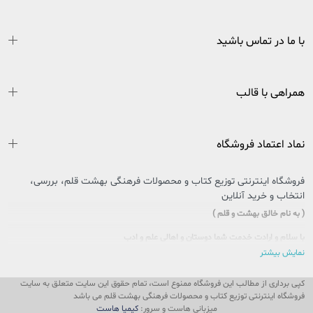
با ما در تماس باشید
همراهی با قالب
نماد اعتماد فروشگاه
فروشگاه اینترنتی توزیع کتاب و محصولات فرهنگی بهشت قلم، بررسی،
انتخاب و خرید آنلاین
( به نام خالق بهشت و قلم )
با سلام و ارادت خدمت شما دوستان و اهالی علم و ادب
نمایش بیشتر
سایتی را که در پیش روی دارید حاصل تلاش بی وقفه جمعی از جوانان اهل فرهنگ و کتاب
کشور عزیزمان ایران است که در راستای تحقق امر و فرمایشات مقام معظم رهبری در
کپی برداری از مطالب این فروشگاه ممنوع است، تمام حقوق این سایت متعلق به سایت
خصوص مطالعه و کتابخوانی، پا به عرصه وجود گذاشت تا ذره ای از این بار سنگین فرهنگی
فروشگاه اینترنتی توزیع کتاب و محصولات فرهنگی بهشت قلم می باشد
را، با یاری و مساعدت شما، به دوش بکشد و پُلی باشد بین شما و ناشران و مؤلفان محترم
میزبانی هاست و سرور:
کیمیا هاست
ایران زمین.