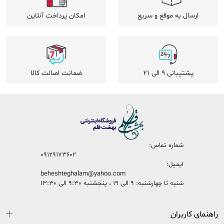
ارسال به موقع و سریع
امکان پرداخت آنلاین
پشتیبانی 9 الی 21
ضمانت اصالت کالا
شماره تماس:
09129173602
ایمیل:
beheshteghalam@yahoo.com
شنبه تا چهارشنبه: 9 الی 19 ، پنجشنبه 9:30 الی 13:30
راهنمای کاربران