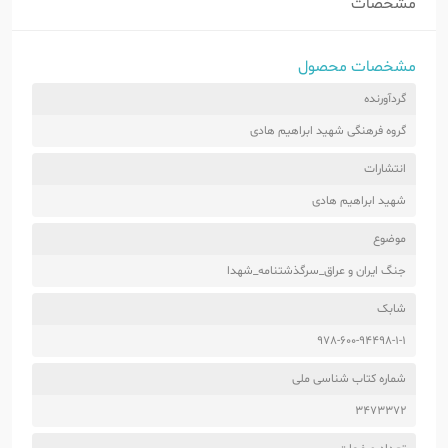
مشخصات
مشخصات محصول
گردآورنده
گروه فرهنگی شهید ابراهیم هادی
انتشارات
شهید ابراهیم هادی
موضوع
جنگ ایران و عراق_سرگذشتنامه_شهدا
شابک
978-600-94498-1-1
شماره کتاب شناسی ملی
3473372