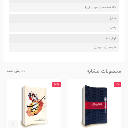
120 صفحه (مصور رنگی)
سایز
رقعی
نوع جلد
شومیز (معمولی)
محصولات مشابه
نمایش همه
10%
0%