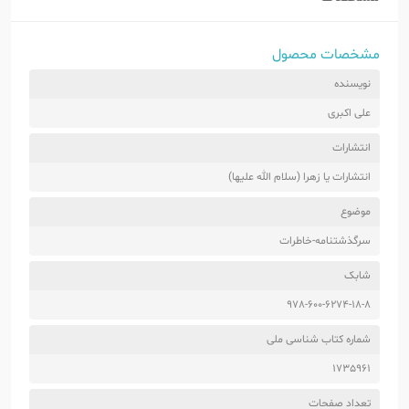
مشخصات محصول
نویسنده
علی اکبری
انتشارات
انتشارات یا زهرا (سلام الله علیها)
موضوع
سرگذشتنامه-خاطرات
شابک
978-600-6274-18-8
شماره کتاب شناسی ملی
1735961
تعداد صفحات