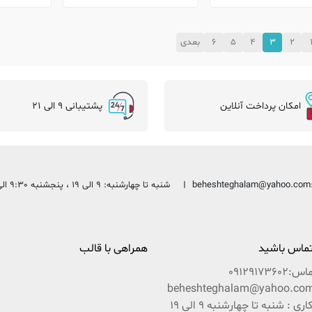
2
3
4
5
6
بعدی
امکان پرداخت آنلاین
پشتیبانی 9 الی 21
beheshteghalam@yahoo.com
شنبه تا چهارشنبه: 9 الی 19 ، پنجشنبه 9:30 الی 13:30
 تماس باشید
همراهی با قالب
ماس:
09129173602
ساعات کاری : شنبه تا چهارشنبه 9 الی 19