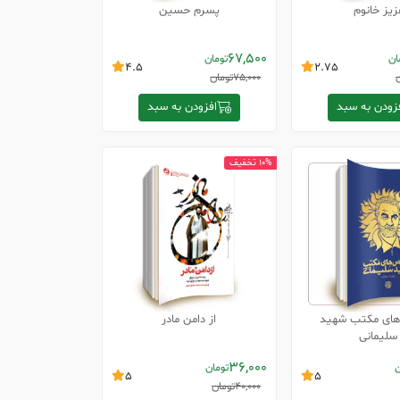
زیز خانوم
پسرم حسین
67,500
ان
تومان
4.5
2.75
75,000
تومان
زودن به سبد
افزودن به سبد
10% تخفیف
ای مکتب شهید
از دامن مادر
سلیمانی
36,000
ن
تومان
5
5
40,000
تومان