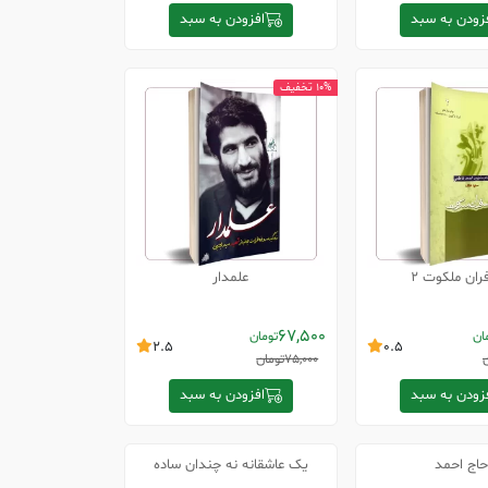
زودن به سبد
افزودن به سبد
10% تخفیف
ران ملکوت 2
علمدار
67,500
ان
تومان
2.5
0.5
75,000
تومان
زودن به سبد
افزودن به سبد
اج احمد
یک عاشقانه نه چندان ساده