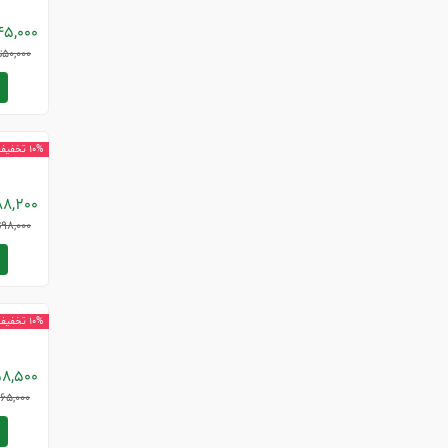
45,000
50,000
ت
م
10% تخفیف
88,200
98,000
ت
اینک شوکرا
10% تخفیف
8,500
65,000