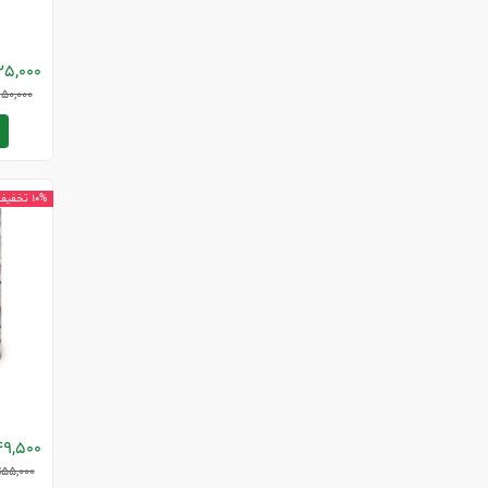
35,000
150,000
10% تخفیف
49,500
55,000
ت