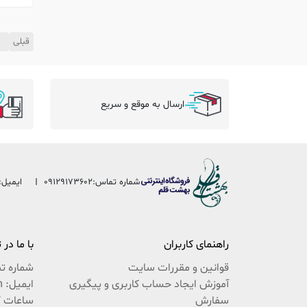
قبلی
1
ارسال به موقع و سریع
شماره تماس:
09129173602
ایمیل:
راهنمای کاربران
با ما در
قوانین و مقررات سایت
شماره ت
آموزش ایجاد حساب کاربری و پیگیری
ایمیل: beheshteghalam@yahoo.com
سفارش