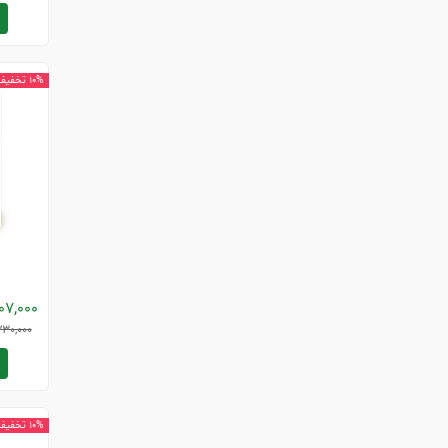
10% تخفیف
07,000
230,000
10% تخفیف