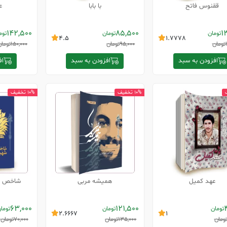
ققنوس فاتح
با بابا
ع
142,500
85,500
1
تومان
تومان
توم
4.5
1.7778
تومان
95,000
تومان
150,000
تومان
افزودن به سبد
افزودن به سبد
اف
10% تخفیف
10% تخفیف
عهد کمیل
همیشه مربی
شاخص ه
63,000
121,500
تومان
تومان
توما
2.6667
1
ومان
135,000
تومان
70,000
تومان