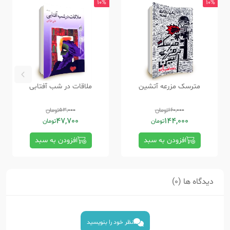
10%
10%
مترسک مزرعه آتشین
ملاقات در شب آفتابی
160,000
تومان
53,000
تومان
47,700
144,000
تومان
تومان
افزودن به سبد
افزودن به سبد
دیدگاه ها (0)
نظر خود را بنویسید